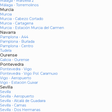
Málaga - Marbella 2
Málaga - Torremolinos
Murcia
Murcia
Murcia - Cabezo Cortado
Murcia - Cartagena
Murcia - Estación Murcia del Carmen
Navarra
Pamplona - A44
Pamplona - Burlada
Pamplona - Centro
Tudela
Ourense
Galicia - Ourense
Pontevedra
Pontevedra - Vigo
Pontevedra - Vigo Pol. Caramuxo
Vigo - Aeropuerto
Vigo - Estación Guixar
Sevilla
Sevilla
Sevilla - Aeropuerto
Sevilla - Alcalá de Guadaira
Sevilla - Camas
Sevilla - Dos Hermanas