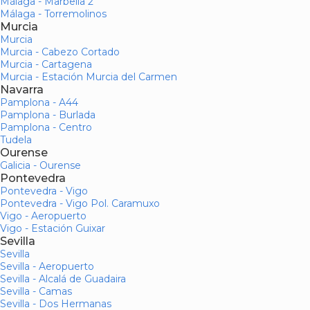
Málaga - Marbella 2
Málaga - Torremolinos
Murcia
Murcia
Murcia - Cabezo Cortado
Murcia - Cartagena
Murcia - Estación Murcia del Carmen
Navarra
Pamplona - A44
Pamplona - Burlada
Pamplona - Centro
Tudela
Ourense
Galicia - Ourense
Pontevedra
Pontevedra - Vigo
Pontevedra - Vigo Pol. Caramuxo
Vigo - Aeropuerto
Vigo - Estación Guixar
Sevilla
Sevilla
Sevilla - Aeropuerto
Sevilla - Alcalá de Guadaira
Sevilla - Camas
Sevilla - Dos Hermanas