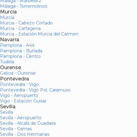
Málaga - Marbella 2
Málaga - Torremolinos
Murcia
Murcia
Murcia - Cabezo Cortado
Murcia - Cartagena
Murcia - Estación Murcia del Carmen
Navarra
Pamplona - A44
Pamplona - Burlada
Pamplona - Centro
Tudela
Ourense
Galicia - Ourense
Pontevedra
Pontevedra - Vigo
Pontevedra - Vigo Pol. Caramuxo
Vigo - Aeropuerto
Vigo - Estación Guixar
Sevilla
Sevilla
Sevilla - Aeropuerto
Sevilla - Alcalá de Guadaira
Sevilla - Camas
Sevilla - Dos Hermanas