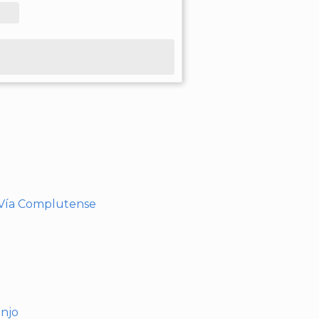
- Vía Complutense
anjo