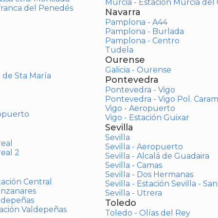
Murcia - Estación Murcia de
afranca del Penedés
Navarra
Pamplona - A44
Pamplona - Burlada
Pamplona - Centro
Tudela
Ourense
Galicia - Ourense
o de Sta María
Pontevedra
Pontevedra - Vigo
Pontevedra - Vigo Pol. Cara
Vigo - Aeropuerto
opuerto
Vigo - Estación Guixar
Sevilla
Sevilla
real
Sevilla - Aeropuerto
real 2
Sevilla - Alcalá de Guadaira
Sevilla - Camas
Sevilla - Dos Hermanas
tación Central
Sevilla - Estación Sevilla - Sa
anzanares
Sevilla - Utrera
aldepeñas
Toledo
tación Valdepeñas
Toledo - Olías del Rey