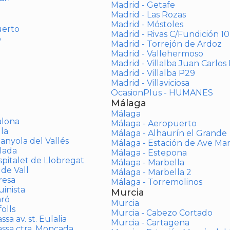
Madrid - Getafe
Madrid - Las Rozas
Madrid - Móstoles
uerto
Madrid - Rivas C/Fundición 10
o
Madrid - Torrejón de Ardoz
Madrid - Vallehermoso
Madrid - Villalba Juan Carlos 
Madrid - Villalba P29
Madrid - Villaviciosa
OcasionPlus - HUMANES
Málaga
Málaga
alona
Málaga - Aeropuerto
la
Málaga - Alhaurín el Grande
anyola del Vallés
Málaga - Estación de Ave Ma
lada
Málaga - Estepona
spitalet de Llobregat
Málaga - Marbella
 de Vall
Málaga - Marbella 2
resa
Málaga - Torremolinos
inista
Murcia
aró
Murcia
olls
Murcia - Cabezo Cortado
sa av. st. Eulalia
Murcia - Cartagena
assa ctra. Moncada