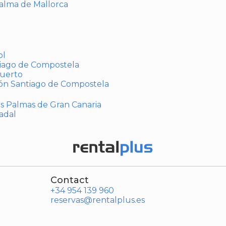
Palma de Mallorca
ol
tiago de Compostela
puerto
ión Santiago de Compostela
Las Palmas de Gran Canaria
adal
Contact
+34 954 139 960
reservas@rentalplus.es