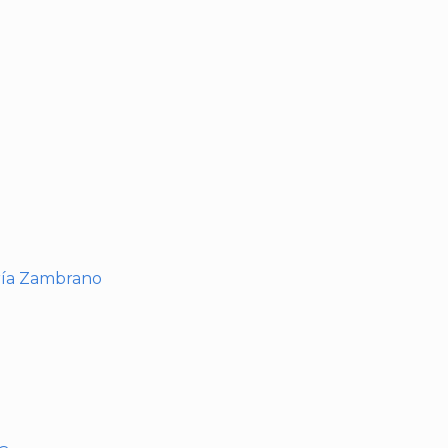
I
ría Zambrano