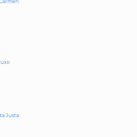
l Carmen
muxo
nta Justa