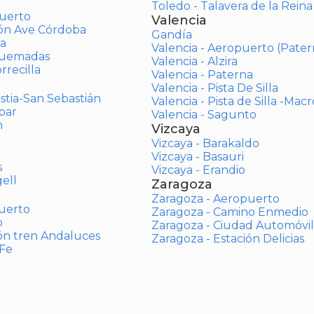
Toledo - Talavera de la Reina
uerto
Valencia
ión Ave Córdoba
Gandía
a
Valencia - Aeropuerto (Pater
Quemadas
Valencia - Alzira
rrecilla
Valencia - Paterna
Valencia - Pista De Silla
stia-San Sebastián
Valencia - Pista de Silla -Mac
bar
Valencia - Sagunto
n
Vizcaya
Vizcaya - Barakaldo
Vizcaya - Basauri
s
Vizcaya - Erandio
ell
Zaragoza
Zaragoza - Aeropuerto
uerto
Zaragoza - Camino Enmedio
o
Zaragoza - Ciudad Automóvil
ón tren Andaluces
Zaragoza - Estación Delicias
 Fe