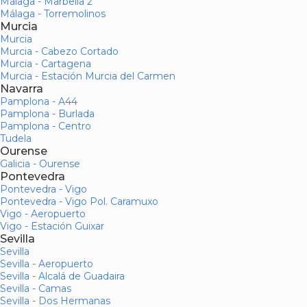
Málaga - Marbella 2
Málaga - Torremolinos
Murcia
Murcia
Murcia - Cabezo Cortado
Murcia - Cartagena
Murcia - Estación Murcia del Carmen
Navarra
Pamplona - A44
Pamplona - Burlada
Pamplona - Centro
Tudela
Ourense
Galicia - Ourense
Pontevedra
Pontevedra - Vigo
Pontevedra - Vigo Pol. Caramuxo
Vigo - Aeropuerto
Vigo - Estación Guixar
Sevilla
Sevilla
Sevilla - Aeropuerto
Sevilla - Alcalá de Guadaira
Sevilla - Camas
Sevilla - Dos Hermanas