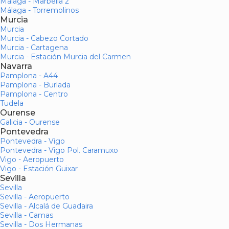
Málaga - Marbella 2
Málaga - Torremolinos
Murcia
Murcia
Murcia - Cabezo Cortado
Murcia - Cartagena
Murcia - Estación Murcia del Carmen
Navarra
Pamplona - A44
Pamplona - Burlada
Pamplona - Centro
Tudela
Ourense
Galicia - Ourense
Pontevedra
Pontevedra - Vigo
Pontevedra - Vigo Pol. Caramuxo
Vigo - Aeropuerto
Vigo - Estación Guixar
Sevilla
Sevilla
Sevilla - Aeropuerto
Sevilla - Alcalá de Guadaira
Sevilla - Camas
Sevilla - Dos Hermanas