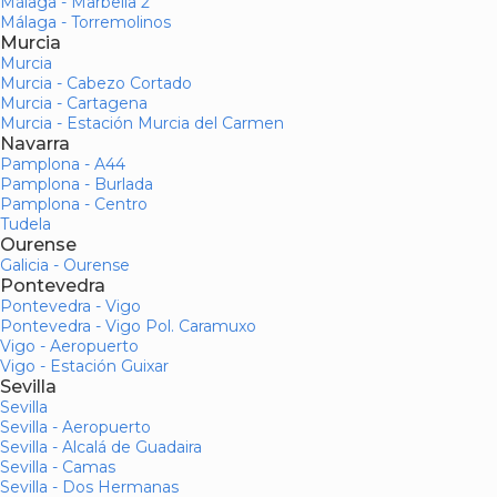
Málaga - Marbella 2
Málaga - Torremolinos
Murcia
Murcia
Murcia - Cabezo Cortado
Murcia - Cartagena
Murcia - Estación Murcia del Carmen
Navarra
Pamplona - A44
Pamplona - Burlada
Pamplona - Centro
Tudela
Ourense
Galicia - Ourense
Pontevedra
Pontevedra - Vigo
Pontevedra - Vigo Pol. Caramuxo
Vigo - Aeropuerto
Vigo - Estación Guixar
Sevilla
Sevilla
Sevilla - Aeropuerto
Sevilla - Alcalá de Guadaira
Sevilla - Camas
Sevilla - Dos Hermanas