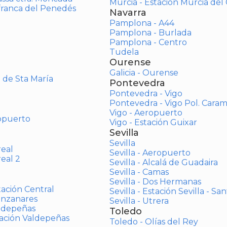
Murcia - Estación Murcia de
afranca del Penedés
Navarra
Pamplona - A44
Pamplona - Burlada
Pamplona - Centro
Tudela
Ourense
Galicia - Ourense
o de Sta María
Pontevedra
Pontevedra - Vigo
Pontevedra - Vigo Pol. Cara
Vigo - Aeropuerto
opuerto
Vigo - Estación Guixar
Sevilla
Sevilla
real
Sevilla - Aeropuerto
real 2
Sevilla - Alcalá de Guadaira
Sevilla - Camas
Sevilla - Dos Hermanas
tación Central
Sevilla - Estación Sevilla - Sa
anzanares
Sevilla - Utrera
aldepeñas
Toledo
tación Valdepeñas
Toledo - Olías del Rey