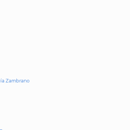
I
ría Zambrano