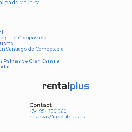
Palma de Mallorca
ol
tiago de Compostela
puerto
ión Santiago de Compostela
Las Palmas de Gran Canaria
adal
Contact
+34 954 139 960
reservas@rentalplus.es