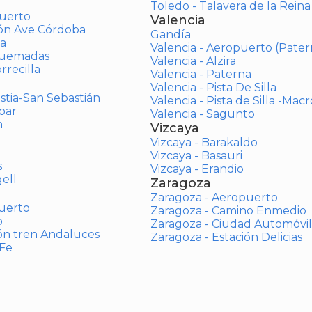
Toledo - Talavera de la Reina
uerto
Valencia
ión Ave Córdoba
Gandía
a
Valencia - Aeropuerto (Pater
Quemadas
Valencia - Alzira
rrecilla
Valencia - Paterna
Valencia - Pista De Silla
stia-San Sebastián
Valencia - Pista de Silla -Mac
bar
Valencia - Sagunto
n
Vizcaya
Vizcaya - Barakaldo
Vizcaya - Basauri
s
Vizcaya - Erandio
ell
Zaragoza
Zaragoza - Aeropuerto
uerto
Zaragoza - Camino Enmedio
o
Zaragoza - Ciudad Automóvil
ón tren Andaluces
Zaragoza - Estación Delicias
 Fe