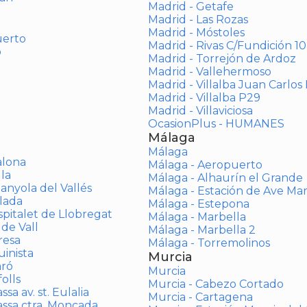
Madrid - Getafe
Madrid - Las Rozas
Madrid - Móstoles
uerto
Madrid - Rivas C/Fundición 10
o
Madrid - Torrejón de Ardoz
Madrid - Vallehermoso
Madrid - Villalba Juan Carlos 
Madrid - Villalba P29
Madrid - Villaviciosa
OcasionPlus - HUMANES
Málaga
Málaga
alona
Málaga - Aeropuerto
la
Málaga - Alhaurín el Grande
anyola del Vallés
Málaga - Estación de Ave Ma
lada
Málaga - Estepona
spitalet de Llobregat
Málaga - Marbella
 de Vall
Málaga - Marbella 2
resa
Málaga - Torremolinos
inista
Murcia
aró
Murcia
olls
Murcia - Cabezo Cortado
sa av. st. Eulalia
Murcia - Cartagena
assa ctra. Moncada