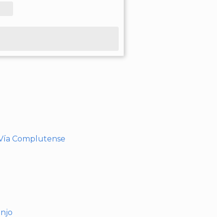
- Vía Complutense
anjo