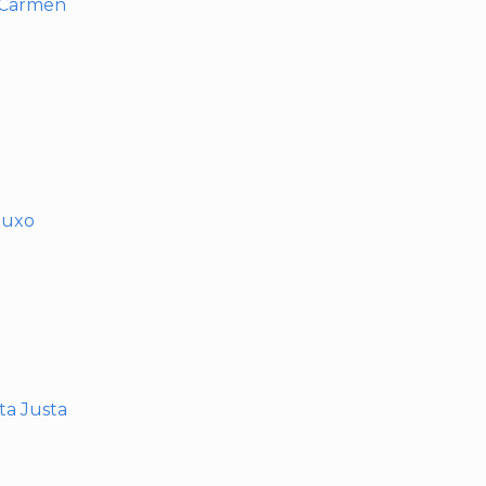
l Carmen
muxo
nta Justa