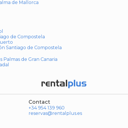
Palma de Mallorca
ol
tiago de Compostela
puerto
ión Santiago de Compostela
Las Palmas de Gran Canaria
adal
Contact
+34 954 139 960
reservas@rentalplus.es