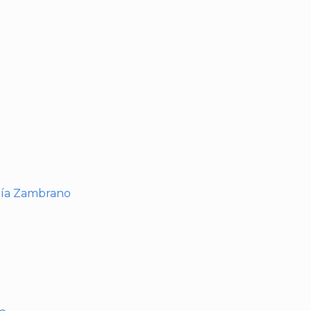
I
ría Zambrano