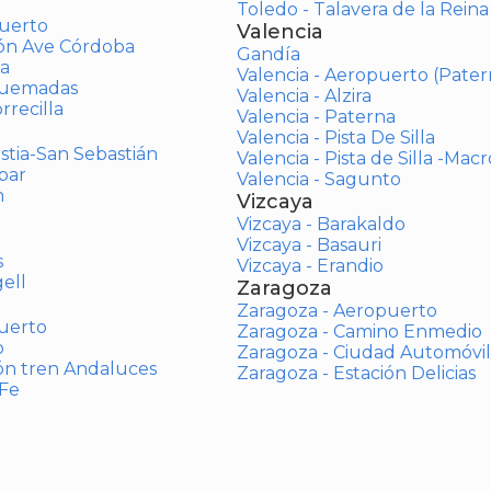
Toledo - Talavera de la Reina
uerto
Valencia
ión Ave Córdoba
Gandía
a
Valencia - Aeropuerto (Pater
Quemadas
Valencia - Alzira
rrecilla
Valencia - Paterna
Valencia - Pista De Silla
stia-San Sebastián
Valencia - Pista de Silla -Mac
bar
Valencia - Sagunto
n
Vizcaya
Vizcaya - Barakaldo
Vizcaya - Basauri
s
Vizcaya - Erandio
ell
Zaragoza
Zaragoza - Aeropuerto
uerto
Zaragoza - Camino Enmedio
o
Zaragoza - Ciudad Automóvil
ón tren Andaluces
Zaragoza - Estación Delicias
 Fe