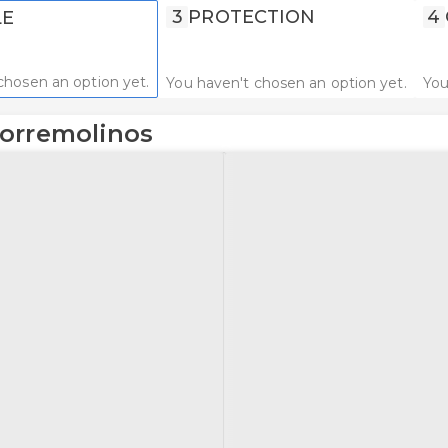
3
PROTECTION
4
LE
chosen an option yet.
You haven't chosen an option yet.
You
Torremolinos