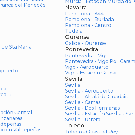
Murcia - Estación Murcia de
afranca del Penedés
Navarra
Pamplona - A44
Pamplona - Burlada
Pamplona - Centro
Tudela
Ourense
Galicia - Ourense
o de Sta María
Pontevedra
Pontevedra - Vigo
Pontevedra - Vigo Pol. Cara
Vigo - Aeropuerto
opuerto
Vigo - Estación Guixar
Sevilla
Sevilla
real
Sevilla - Aeropuerto
real 2
Sevilla - Alcalá de Guadaira
Sevilla - Camas
Sevilla - Dos Hermanas
tación Central
Sevilla - Estación Sevilla - Sa
anzanares
Sevilla - Utrera
aldepeñas
Toledo
tación Valdepeñas
Toledo - Olías del Rey