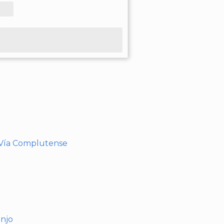
- Vía Complutense
anjo