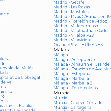
Madrid - Getafe
Madrid - Las Rozas
Madrid - Móstoles
uerto
Madrid - Rivas C/Fundición 10
o
Madrid - Torrejón de Ardoz
Madrid - Vallehermoso
Madrid - Villalba Juan Carlos 
Madrid - Villalba P29
Madrid - Villaviciosa
OcasionPlus - HUMANES
Málaga
Málaga
alona
Málaga - Aeropuerto
la
Málaga - Alhaurín el Grande
anyola del Vallés
Málaga - Estación de Ave Ma
lada
Málaga - Estepona
spitalet de Llobregat
Málaga - Marbella
 de Vall
Málaga - Marbella 2
resa
Málaga - Torremolinos
inista
Murcia
aró
Murcia
olls
Murcia - Cabezo Cortado
sa av. st. Eulalia
Murcia - Cartagena
assa ctra. Moncada