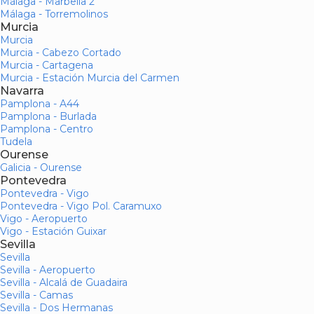
Málaga - Marbella 2
Málaga - Torremolinos
Murcia
Murcia
Murcia - Cabezo Cortado
Murcia - Cartagena
Murcia - Estación Murcia del Carmen
Navarra
Pamplona - A44
Pamplona - Burlada
Pamplona - Centro
Tudela
Ourense
Galicia - Ourense
Pontevedra
Pontevedra - Vigo
Pontevedra - Vigo Pol. Caramuxo
Vigo - Aeropuerto
Vigo - Estación Guixar
Sevilla
Sevilla
Sevilla - Aeropuerto
Sevilla - Alcalá de Guadaira
Sevilla - Camas
Sevilla - Dos Hermanas