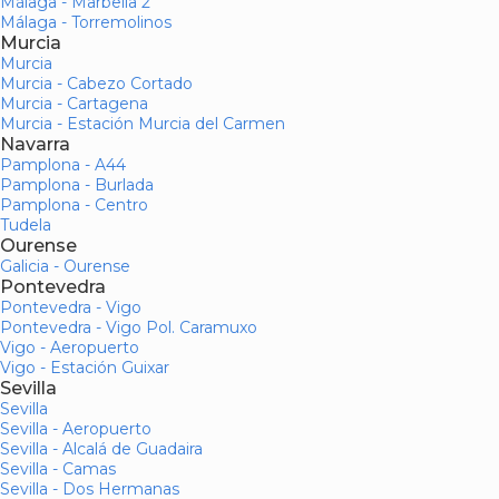
Málaga - Marbella 2
Málaga - Torremolinos
Murcia
Murcia
Murcia - Cabezo Cortado
Murcia - Cartagena
Murcia - Estación Murcia del Carmen
Navarra
Pamplona - A44
Pamplona - Burlada
Pamplona - Centro
Tudela
Ourense
Galicia - Ourense
Pontevedra
Pontevedra - Vigo
Pontevedra - Vigo Pol. Caramuxo
Vigo - Aeropuerto
Vigo - Estación Guixar
Sevilla
Sevilla
Sevilla - Aeropuerto
Sevilla - Alcalá de Guadaira
Sevilla - Camas
Sevilla - Dos Hermanas