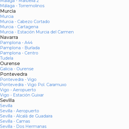
Málaga - Marbella 2
Málaga - Torremolinos
Murcia
Murcia
Murcia - Cabezo Cortado
Murcia - Cartagena
Murcia - Estación Murcia del Carmen
Navarra
Pamplona - A44
Pamplona - Burlada
Pamplona - Centro
Tudela
Ourense
Galicia - Ourense
Pontevedra
Pontevedra - Vigo
Pontevedra - Vigo Pol. Caramuxo
Vigo - Aeropuerto
Vigo - Estación Guixar
Sevilla
Sevilla
Sevilla - Aeropuerto
Sevilla - Alcalá de Guadaira
Sevilla - Camas
Sevilla - Dos Hermanas