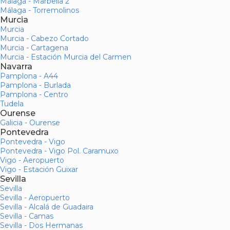
Málaga - Marbella 2
Málaga - Torremolinos
Murcia
Murcia
Murcia - Cabezo Cortado
Murcia - Cartagena
Murcia - Estación Murcia del Carmen
Navarra
Pamplona - A44
Pamplona - Burlada
Pamplona - Centro
Tudela
Ourense
Galicia - Ourense
Pontevedra
Pontevedra - Vigo
Pontevedra - Vigo Pol. Caramuxo
Vigo - Aeropuerto
Vigo - Estación Guixar
Sevilla
Sevilla
Sevilla - Aeropuerto
Sevilla - Alcalá de Guadaira
Sevilla - Camas
Sevilla - Dos Hermanas