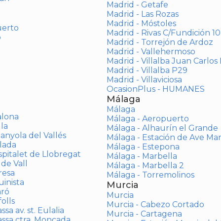
Madrid - Getafe
Madrid - Las Rozas
Madrid - Móstoles
uerto
Madrid - Rivas C/Fundición 10
o
Madrid - Torrejón de Ardoz
Madrid - Vallehermoso
Madrid - Villalba Juan Carlos 
Madrid - Villalba P29
Madrid - Villaviciosa
OcasionPlus - HUMANES
Málaga
Málaga
alona
Málaga - Aeropuerto
la
Málaga - Alhaurín el Grande
anyola del Vallés
Málaga - Estación de Ave Ma
lada
Málaga - Estepona
spitalet de Llobregat
Málaga - Marbella
 de Vall
Málaga - Marbella 2
resa
Málaga - Torremolinos
inista
Murcia
aró
Murcia
olls
Murcia - Cabezo Cortado
sa av. st. Eulalia
Murcia - Cartagena
assa ctra. Moncada