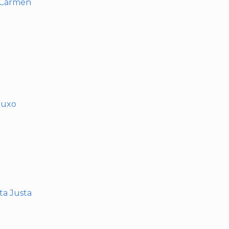
l Carmen
muxo
nta Justa