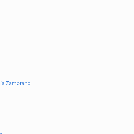
I
ría Zambrano