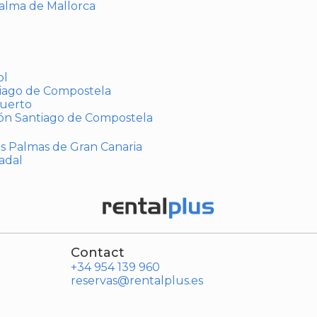
Palma de Mallorca
ol
tiago de Compostela
puerto
ión Santiago de Compostela
Las Palmas de Gran Canaria
adal
Contact
+34 954 139 960
reservas@rentalplus.es