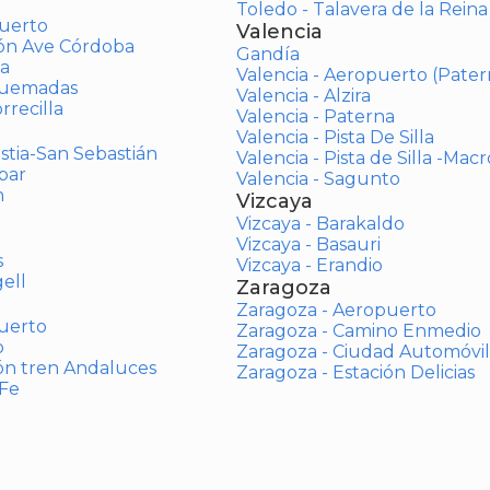
Toledo - Talavera de la Reina
uerto
Valencia
ión Ave Córdoba
Gandía
a
Valencia - Aeropuerto (Pater
Quemadas
Valencia - Alzira
rrecilla
Valencia - Paterna
Valencia - Pista De Silla
stia-San Sebastián
Valencia - Pista de Silla -Mac
bar
Valencia - Sagunto
n
Vizcaya
Vizcaya - Barakaldo
Vizcaya - Basauri
s
Vizcaya - Erandio
ell
Zaragoza
Zaragoza - Aeropuerto
uerto
Zaragoza - Camino Enmedio
o
Zaragoza - Ciudad Automóvil
ón tren Andaluces
Zaragoza - Estación Delicias
 Fe