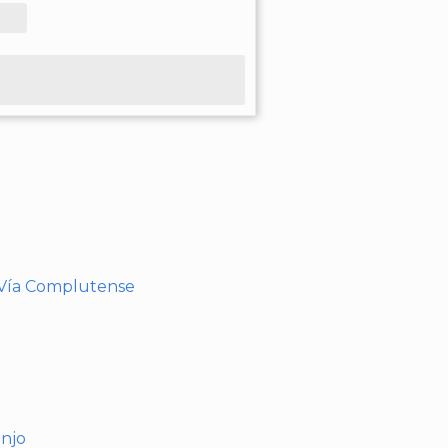
- Vía Complutense
anjo