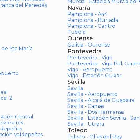
Murcia - Estación Murcia de
afranca del Penedés
Navarra
Pamplona - A44
Pamplona - Burlada
Pamplona - Centro
Tudela
Ourense
Galicia - Ourense
o de Sta María
Pontevedra
Pontevedra - Vigo
Pontevedra - Vigo Pol. Cara
Vigo - Aeropuerto
opuerto
Vigo - Estación Guixar
Sevilla
Sevilla
real
Sevilla - Aeropuerto
real 2
Sevilla - Alcalá de Guadaira
Sevilla - Camas
Sevilla - Dos Hermanas
tación Central
Sevilla - Estación Sevilla - Sa
anzanares
Sevilla - Utrera
aldepeñas
Toledo
tación Valdepeñas
Toledo - Olías del Rey