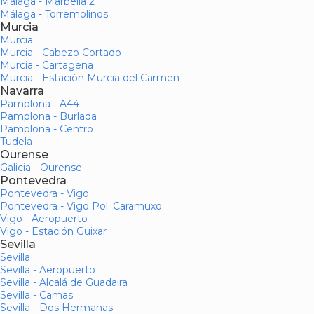
Málaga - Marbella 2
Málaga - Torremolinos
Murcia
Murcia
Murcia - Cabezo Cortado
Murcia - Cartagena
Murcia - Estación Murcia del Carmen
Navarra
Pamplona - A44
Pamplona - Burlada
Pamplona - Centro
Tudela
Ourense
Galicia - Ourense
Pontevedra
Pontevedra - Vigo
Pontevedra - Vigo Pol. Caramuxo
Vigo - Aeropuerto
Vigo - Estación Guixar
Sevilla
Sevilla
Sevilla - Aeropuerto
Sevilla - Alcalá de Guadaira
Sevilla - Camas
Sevilla - Dos Hermanas