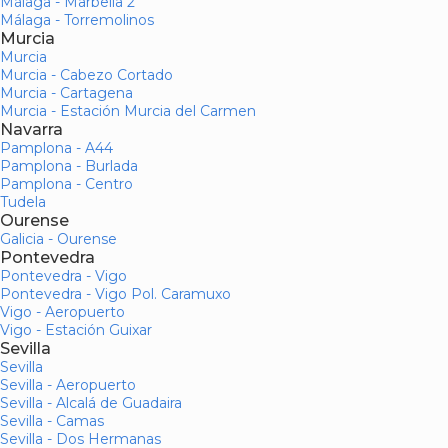
Málaga - Marbella 2
Málaga - Torremolinos
Murcia
Murcia
Murcia - Cabezo Cortado
Murcia - Cartagena
Murcia - Estación Murcia del Carmen
Navarra
Pamplona - A44
Pamplona - Burlada
Pamplona - Centro
Tudela
Ourense
Galicia - Ourense
Pontevedra
Pontevedra - Vigo
Pontevedra - Vigo Pol. Caramuxo
Vigo - Aeropuerto
Vigo - Estación Guixar
Sevilla
Sevilla
Sevilla - Aeropuerto
Sevilla - Alcalá de Guadaira
Sevilla - Camas
Sevilla - Dos Hermanas