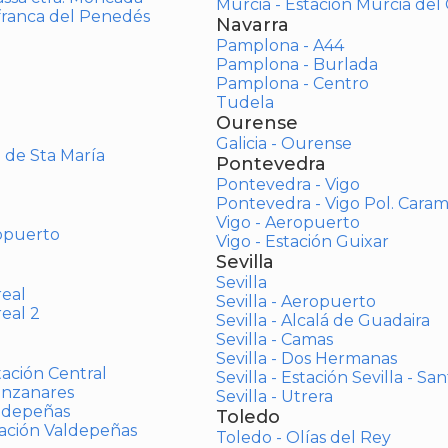
Murcia - Estación Murcia de
afranca del Penedés
Navarra
Pamplona - A44
Pamplona - Burlada
Pamplona - Centro
Tudela
Ourense
Galicia - Ourense
o de Sta María
Pontevedra
Pontevedra - Vigo
Pontevedra - Vigo Pol. Cara
Vigo - Aeropuerto
opuerto
Vigo - Estación Guixar
Sevilla
Sevilla
real
Sevilla - Aeropuerto
real 2
Sevilla - Alcalá de Guadaira
Sevilla - Camas
Sevilla - Dos Hermanas
tación Central
Sevilla - Estación Sevilla - Sa
anzanares
Sevilla - Utrera
aldepeñas
Toledo
tación Valdepeñas
Toledo - Olías del Rey