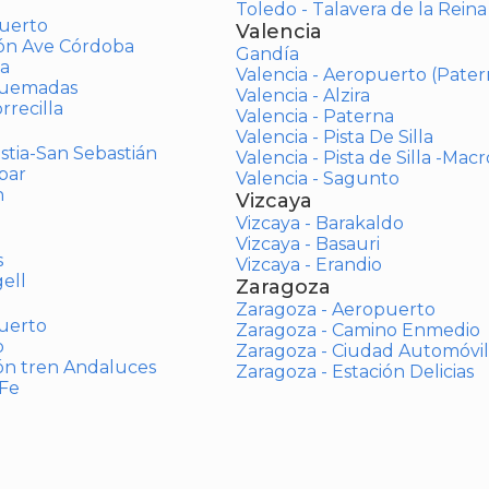
Toledo - Talavera de la Reina
uerto
Valencia
ión Ave Córdoba
Gandía
a
Valencia - Aeropuerto (Pater
Quemadas
Valencia - Alzira
rrecilla
Valencia - Paterna
Valencia - Pista De Silla
stia-San Sebastián
Valencia - Pista de Silla -Mac
bar
Valencia - Sagunto
n
Vizcaya
Vizcaya - Barakaldo
Vizcaya - Basauri
s
Vizcaya - Erandio
ell
Zaragoza
Zaragoza - Aeropuerto
uerto
Zaragoza - Camino Enmedio
o
Zaragoza - Ciudad Automóvil
ón tren Andaluces
Zaragoza - Estación Delicias
 Fe