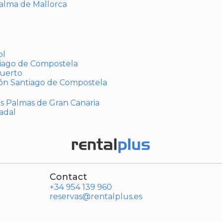
Palma de Mallorca
ol
tiago de Compostela
puerto
ión Santiago de Compostela
Las Palmas de Gran Canaria
adal
Contact
+34 954 139 960
reservas@rentalplus.es