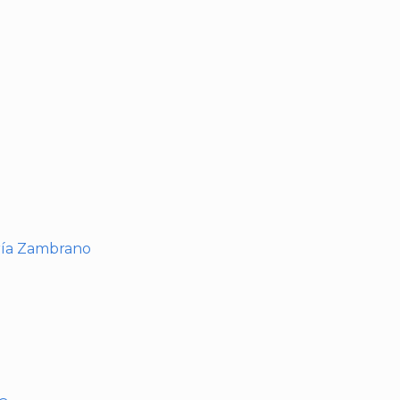
I
ría Zambrano