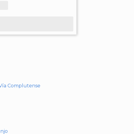
- Vía Complutense
anjo