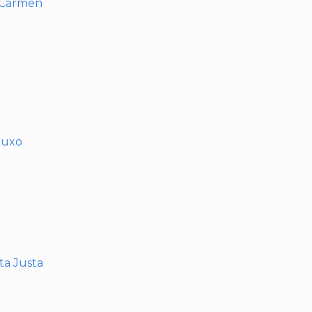
l Carmen
muxo
nta Justa