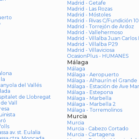
Madrid - Getafe
Madrid - Las Rozas
Madrid - Móstoles
uerto
Madrid - Rivas C/Fundición 10
o
Madrid - Torrejón de Ardoz
Madrid - Vallehermoso
Madrid - Villalba Juan Carlos 
Madrid - Villalba P29
Madrid - Villaviciosa
OcasionPlus - HUMANES
Málaga
Málaga
alona
Málaga - Aeropuerto
la
Málaga - Alhaurín el Grande
anyola del Vallés
Málaga - Estación de Ave Ma
lada
Málaga - Estepona
spitalet de Llobregat
Málaga - Marbella
 de Vall
Málaga - Marbella 2
resa
Málaga - Torremolinos
inista
Murcia
aró
Murcia
olls
Murcia - Cabezo Cortado
sa av. st. Eulalia
Murcia - Cartagena
assa ctra. Moncada