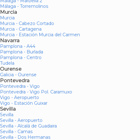
Málaga - Marbella 2
Málaga - Torremolinos
Murcia
Murcia
Murcia - Cabezo Cortado
Murcia - Cartagena
Murcia - Estación Murcia del Carmen
Navarra
Pamplona - A44
Pamplona - Burlada
Pamplona - Centro
Tudela
Ourense
Galicia - Ourense
Pontevedra
Pontevedra - Vigo
Pontevedra - Vigo Pol. Caramuxo
Vigo - Aeropuerto
Vigo - Estación Guixar
Sevilla
Sevilla
Sevilla - Aeropuerto
Sevilla - Alcalá de Guadaira
Sevilla - Camas
Sevilla - Dos Hermanas