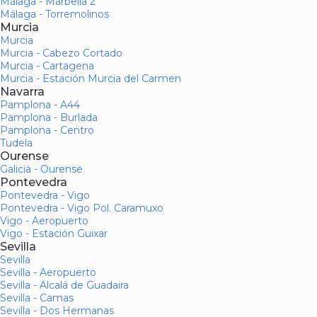
Málaga - Marbella 2
Málaga - Torremolinos
Murcia
Murcia
Murcia - Cabezo Cortado
Murcia - Cartagena
Murcia - Estación Murcia del Carmen
Navarra
Pamplona - A44
Pamplona - Burlada
Pamplona - Centro
Tudela
Ourense
Galicia - Ourense
Pontevedra
Pontevedra - Vigo
Pontevedra - Vigo Pol. Caramuxo
Vigo - Aeropuerto
Vigo - Estación Guixar
Sevilla
Sevilla
Sevilla - Aeropuerto
Sevilla - Alcalá de Guadaira
Sevilla - Camas
Sevilla - Dos Hermanas