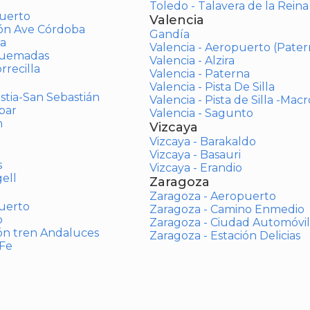
Toledo - Talavera de la Reina
uerto
Valencia
ión Ave Córdoba
Gandía
a
Valencia - Aeropuerto (Pater
Quemadas
Valencia - Alzira
rrecilla
Valencia - Paterna
Valencia - Pista De Silla
stia-San Sebastián
Valencia - Pista de Silla -Mac
bar
Valencia - Sagunto
n
Vizcaya
Vizcaya - Barakaldo
Vizcaya - Basauri
s
Vizcaya - Erandio
ell
Zaragoza
Zaragoza - Aeropuerto
uerto
Zaragoza - Camino Enmedio
o
Zaragoza - Ciudad Automóvil
ón tren Andaluces
Zaragoza - Estación Delicias
 Fe