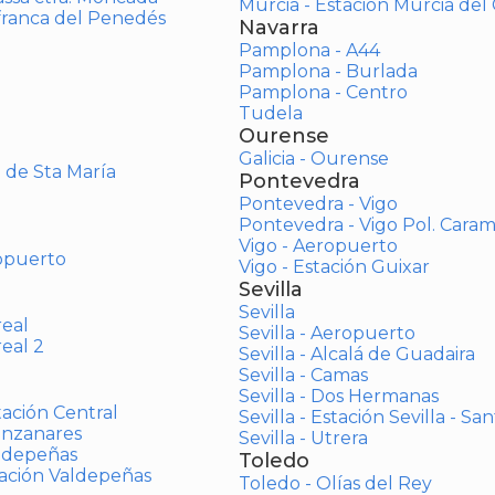
Murcia - Estación Murcia de
afranca del Penedés
Navarra
Pamplona - A44
Pamplona - Burlada
Pamplona - Centro
Tudela
Ourense
Galicia - Ourense
o de Sta María
Pontevedra
Pontevedra - Vigo
Pontevedra - Vigo Pol. Cara
Vigo - Aeropuerto
opuerto
Vigo - Estación Guixar
Sevilla
Sevilla
real
Sevilla - Aeropuerto
real 2
Sevilla - Alcalá de Guadaira
Sevilla - Camas
Sevilla - Dos Hermanas
tación Central
Sevilla - Estación Sevilla - Sa
anzanares
Sevilla - Utrera
aldepeñas
Toledo
tación Valdepeñas
Toledo - Olías del Rey