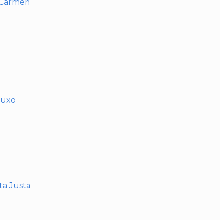
l Carmen
muxo
nta Justa