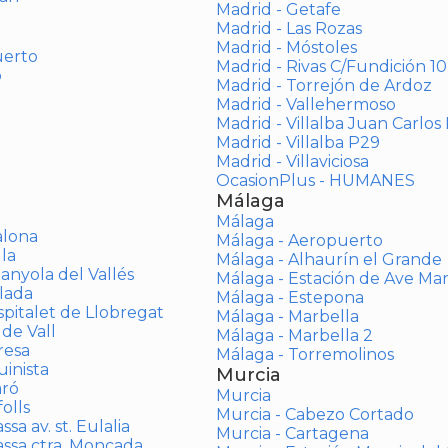
Madrid - Getafe
Madrid - Las Rozas
Madrid - Móstoles
uerto
Madrid - Rivas C/Fundición 10
o
Madrid - Torrejón de Ardoz
Madrid - Vallehermoso
Madrid - Villalba Juan Carlos 
Madrid - Villalba P29
Madrid - Villaviciosa
OcasionPlus - HUMANES
Málaga
Málaga
alona
Málaga - Aeropuerto
la
Málaga - Alhaurín el Grande
anyola del Vallés
Málaga - Estación de Ave Ma
lada
Málaga - Estepona
spitalet de Llobregat
Málaga - Marbella
 de Vall
Málaga - Marbella 2
resa
Málaga - Torremolinos
inista
Murcia
aró
Murcia
olls
Murcia - Cabezo Cortado
sa av. st. Eulalia
Murcia - Cartagena
assa ctra. Moncada