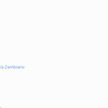
I
ría Zambrano