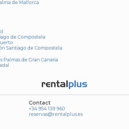
Palma de Mallorca
ol
tiago de Compostela
puerto
ión Santiago de Compostela
Las Palmas de Gran Canaria
adal
Contact
+34 954 139 960
reservas@rentalplus.es