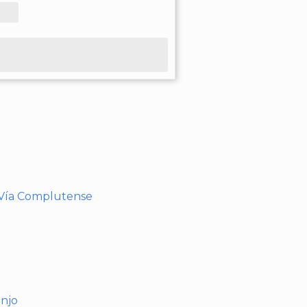
- Vía Complutense
anjo