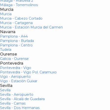
Málaga - Marbella 2
Málaga - Torremolinos
Murcia
Murcia
Murcia - Cabezo Cortado
Murcia - Cartagena
Murcia - Estación Murcia del Carmen
Navarra
Pamplona - A44
Pamplona - Burlada
Pamplona - Centro
Tudela
Ourense
Galicia - Ourense
Pontevedra
Pontevedra - Vigo
Pontevedra - Vigo Pol. Caramuxo
Vigo - Aeropuerto
Vigo - Estación Guixar
Sevilla
Sevilla
Sevilla - Aeropuerto
Sevilla - Alcalá de Guadaira
Sevilla - Camas
Sevilla - Dos Hermanas