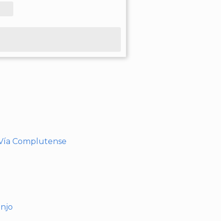
- Vía Complutense
anjo