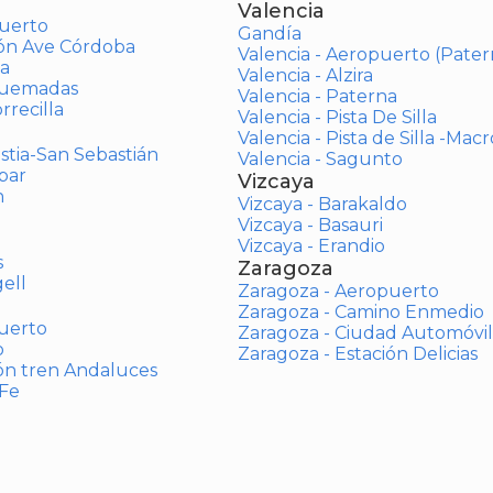
Valencia
uerto
Gandía
ión Ave Córdoba
Valencia - Aeropuerto (Pater
a
Valencia - Alzira
Quemadas
Valencia - Paterna
rrecilla
Valencia - Pista De Silla
Valencia - Pista de Silla -Mac
stia-San Sebastián
Valencia - Sagunto
bar
Vizcaya
n
Vizcaya - Barakaldo
Vizcaya - Basauri
Vizcaya - Erandio
s
Zaragoza
ell
Zaragoza - Aeropuerto
Zaragoza - Camino Enmedio
uerto
Zaragoza - Ciudad Automóvil
o
Zaragoza - Estación Delicias
ón tren Andaluces
 Fe