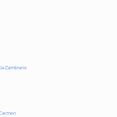
I
ría Zambrano
l Carmen