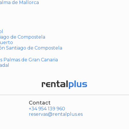
Palma de Mallorca
ol
tiago de Compostela
puerto
ión Santiago de Compostela
Las Palmas de Gran Canaria
adal
Contact
+34 954 139 960
reservas@rentalplus.es