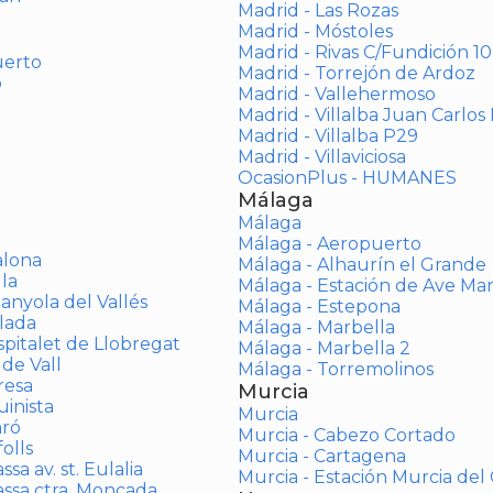
Madrid - Las Rozas
Madrid - Móstoles
Madrid - Rivas C/Fundición 10
uerto
Madrid - Torrejón de Ardoz
o
Madrid - Vallehermoso
Madrid - Villalba Juan Carlos 
Madrid - Villalba P29
Madrid - Villaviciosa
OcasionPlus - HUMANES
Málaga
Málaga
Málaga - Aeropuerto
alona
Málaga - Alhaurín el Grande
la
Málaga - Estación de Ave Ma
anyola del Vallés
Málaga - Estepona
lada
Málaga - Marbella
spitalet de Llobregat
Málaga - Marbella 2
 de Vall
Málaga - Torremolinos
resa
Murcia
inista
Murcia
aró
Murcia - Cabezo Cortado
olls
Murcia - Cartagena
sa av. st. Eulalia
Murcia - Estación Murcia de
assa ctra. Moncada