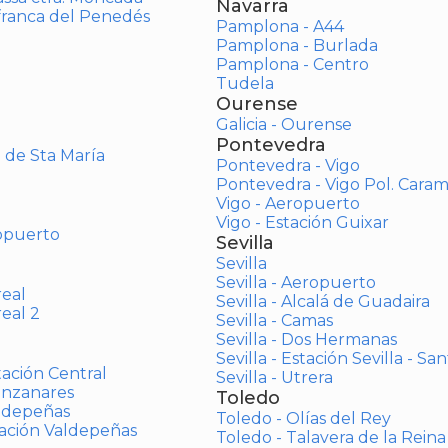
Navarra
afranca del Penedés
Pamplona - A44
Pamplona - Burlada
Pamplona - Centro
Tudela
Ourense
Galicia - Ourense
Pontevedra
o de Sta María
Pontevedra - Vigo
Pontevedra - Vigo Pol. Cara
Vigo - Aeropuerto
Vigo - Estación Guixar
opuerto
Sevilla
Sevilla
Sevilla - Aeropuerto
real
Sevilla - Alcalá de Guadaira
real 2
Sevilla - Camas
Sevilla - Dos Hermanas
Sevilla - Estación Sevilla - Sa
tación Central
Sevilla - Utrera
anzanares
Toledo
aldepeñas
Toledo - Olías del Rey
tación Valdepeñas
Toledo - Talavera de la Reina