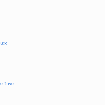
muxo
nta Justa