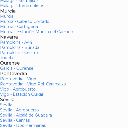
Málaga - Marbella 2
Málaga - Torremolinos
Murcia
Murcia
Murcia - Cabezo Cortado
Murcia - Cartagena
Murcia - Estación Murcia del Carmen
Navarra
Pamplona - A44
Pamplona - Burlada
Pamplona - Centro
Tudela
Ourense
Galicia - Ourense
Pontevedra
Pontevedra - Vigo
Pontevedra - Vigo Pol. Caramuxo
Vigo - Aeropuerto
Vigo - Estación Guixar
Sevilla
Sevilla
Sevilla - Aeropuerto
Sevilla - Alcalá de Guadaira
Sevilla - Camas
Sevilla - Dos Hermanas