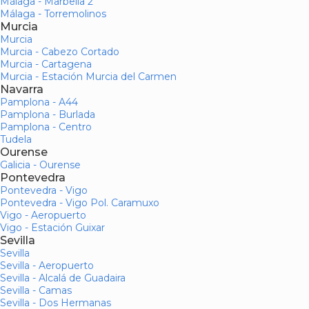
Málaga - Marbella 2
Málaga - Torremolinos
Murcia
Murcia
Murcia - Cabezo Cortado
Murcia - Cartagena
Murcia - Estación Murcia del Carmen
Navarra
Pamplona - A44
Pamplona - Burlada
Pamplona - Centro
Tudela
Ourense
Galicia - Ourense
Pontevedra
Pontevedra - Vigo
Pontevedra - Vigo Pol. Caramuxo
Vigo - Aeropuerto
Vigo - Estación Guixar
Sevilla
Sevilla
Sevilla - Aeropuerto
Sevilla - Alcalá de Guadaira
Sevilla - Camas
Sevilla - Dos Hermanas