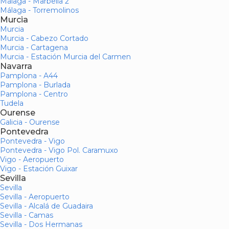
Málaga - Marbella 2
Málaga - Torremolinos
Murcia
Murcia
Murcia - Cabezo Cortado
Murcia - Cartagena
Murcia - Estación Murcia del Carmen
Navarra
Pamplona - A44
Pamplona - Burlada
Pamplona - Centro
Tudela
Ourense
Galicia - Ourense
Pontevedra
Pontevedra - Vigo
Pontevedra - Vigo Pol. Caramuxo
Vigo - Aeropuerto
Vigo - Estación Guixar
Sevilla
Sevilla
Sevilla - Aeropuerto
Sevilla - Alcalá de Guadaira
Sevilla - Camas
Sevilla - Dos Hermanas