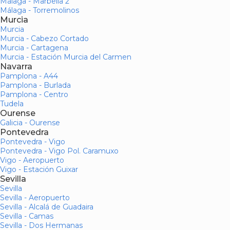
Málaga - Marbella 2
Málaga - Torremolinos
Murcia
Murcia
Murcia - Cabezo Cortado
Murcia - Cartagena
Murcia - Estación Murcia del Carmen
Navarra
Pamplona - A44
Pamplona - Burlada
Pamplona - Centro
Tudela
Ourense
Galicia - Ourense
Pontevedra
Pontevedra - Vigo
Pontevedra - Vigo Pol. Caramuxo
Vigo - Aeropuerto
Vigo - Estación Guixar
Sevilla
Sevilla
Sevilla - Aeropuerto
Sevilla - Alcalá de Guadaira
Sevilla - Camas
Sevilla - Dos Hermanas