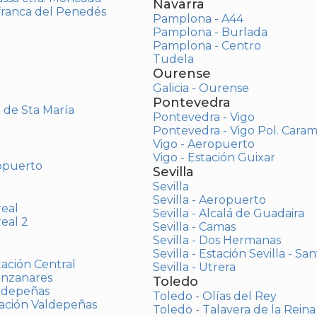
Navarra
afranca del Penedés
Pamplona - A44
Pamplona - Burlada
Pamplona - Centro
Tudela
Ourense
Galicia - Ourense
Pontevedra
o de Sta María
Pontevedra - Vigo
Pontevedra - Vigo Pol. Cara
Vigo - Aeropuerto
Vigo - Estación Guixar
opuerto
Sevilla
Sevilla
Sevilla - Aeropuerto
real
Sevilla - Alcalá de Guadaira
real 2
Sevilla - Camas
Sevilla - Dos Hermanas
Sevilla - Estación Sevilla - Sa
tación Central
Sevilla - Utrera
anzanares
Toledo
aldepeñas
Toledo - Olías del Rey
tación Valdepeñas
Toledo - Talavera de la Reina