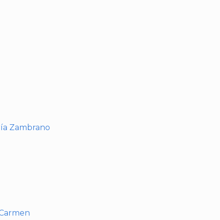
I
ría Zambrano
l Carmen