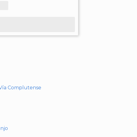
- Vía Complutense
anjo