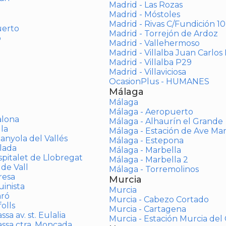
Madrid - Las Rozas
Madrid - Móstoles
Madrid - Rivas C/Fundición 10
uerto
Madrid - Torrejón de Ardoz
o
Madrid - Vallehermoso
Madrid - Villalba Juan Carlos 
Madrid - Villalba P29
Madrid - Villaviciosa
OcasionPlus - HUMANES
Málaga
Málaga
Málaga - Aeropuerto
alona
Málaga - Alhaurín el Grande
la
Málaga - Estación de Ave Ma
anyola del Vallés
Málaga - Estepona
lada
Málaga - Marbella
spitalet de Llobregat
Málaga - Marbella 2
 de Vall
Málaga - Torremolinos
resa
Murcia
inista
Murcia
aró
Murcia - Cabezo Cortado
olls
Murcia - Cartagena
sa av. st. Eulalia
Murcia - Estación Murcia de
assa ctra. Moncada