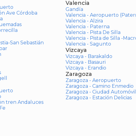
Valencia
uerto
Gandía
ión Ave Córdoba
Valencia - Aeropuerto (Pater
a
Valencia - Alzira
Quemadas
Valencia - Paterna
rrecilla
Valencia - Pista De Silla
Valencia - Pista de Silla -Mac
stia-San Sebastián
Valencia - Sagunto
bar
Vizcaya
n
Vizcaya - Barakaldo
Vizcaya - Basauri
Vizcaya - Erandio
s
Zaragoza
ell
Zaragoza - Aeropuerto
Zaragoza - Camino Enmedio
uerto
Zaragoza - Ciudad Automóvil
o
Zaragoza - Estación Delicias
ón tren Andaluces
 Fe