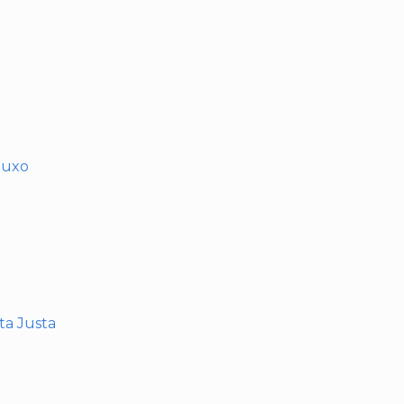
muxo
nta Justa