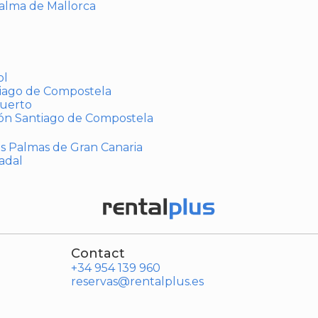
Palma de Mallorca
ol
tiago de Compostela
puerto
ión Santiago de Compostela
Las Palmas de Gran Canaria
adal
Contact
+34 954 139 960
reservas@rentalplus.es