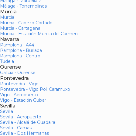
Málaga - Marbella 2
Málaga - Torremolinos
Murcia
Murcia
Murcia - Cabezo Cortado
Murcia - Cartagena
Murcia - Estación Murcia del Carmen
Navarra
Pamplona - A44
Pamplona - Burlada
Pamplona - Centro
Tudela
Ourense
Galicia - Ourense
Pontevedra
Pontevedra - Vigo
Pontevedra - Vigo Pol. Caramuxo
Vigo - Aeropuerto
Vigo - Estación Guixar
Sevilla
Sevilla
Sevilla - Aeropuerto
Sevilla - Alcalá de Guadaira
Sevilla - Camas
Sevilla - Dos Hermanas