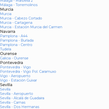
Málaga - Marbella 2
Málaga - Torremolinos
Murcia
Murcia
Murcia - Cabezo Cortado
Murcia - Cartagena
Murcia - Estación Murcia del Carmen
Navarra
Pamplona - A44
Pamplona - Burlada
Pamplona - Centro
Tudela
Ourense
Galicia - Ourense
Pontevedra
Pontevedra - Vigo
Pontevedra - Vigo Pol. Caramuxo
Vigo - Aeropuerto
Vigo - Estación Guixar
Sevilla
Sevilla
Sevilla - Aeropuerto
Sevilla - Alcalá de Guadaira
Sevilla - Camas
Sevilla - Dos Hermanas