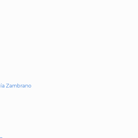
I
ría Zambrano