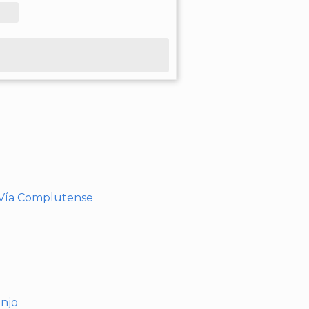
- Vía Complutense
anjo