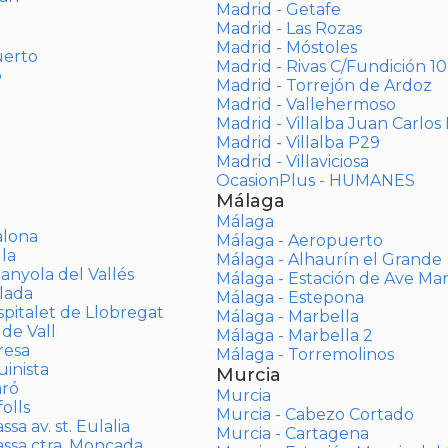
Madrid - Getafe
Madrid - Las Rozas
Madrid - Móstoles
uerto
Madrid - Rivas C/Fundición 10
o
Madrid - Torrejón de Ardoz
Madrid - Vallehermoso
Madrid - Villalba Juan Carlos 
Madrid - Villalba P29
Madrid - Villaviciosa
OcasionPlus - HUMANES
Málaga
Málaga
alona
Málaga - Aeropuerto
la
Málaga - Alhaurín el Grande
anyola del Vallés
Málaga - Estación de Ave Ma
lada
Málaga - Estepona
spitalet de Llobregat
Málaga - Marbella
 de Vall
Málaga - Marbella 2
resa
Málaga - Torremolinos
inista
Murcia
aró
Murcia
olls
Murcia - Cabezo Cortado
sa av. st. Eulalia
Murcia - Cartagena
assa ctra. Moncada