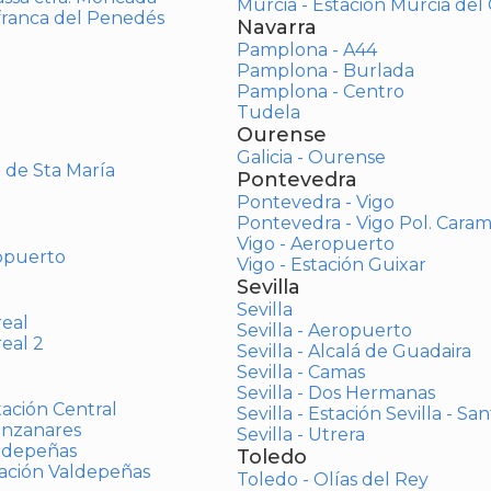
Murcia - Estación Murcia de
afranca del Penedés
Navarra
Pamplona - A44
Pamplona - Burlada
Pamplona - Centro
Tudela
Ourense
Galicia - Ourense
o de Sta María
Pontevedra
Pontevedra - Vigo
Pontevedra - Vigo Pol. Cara
Vigo - Aeropuerto
opuerto
Vigo - Estación Guixar
Sevilla
Sevilla
real
Sevilla - Aeropuerto
real 2
Sevilla - Alcalá de Guadaira
Sevilla - Camas
Sevilla - Dos Hermanas
tación Central
Sevilla - Estación Sevilla - Sa
anzanares
Sevilla - Utrera
aldepeñas
Toledo
tación Valdepeñas
Toledo - Olías del Rey