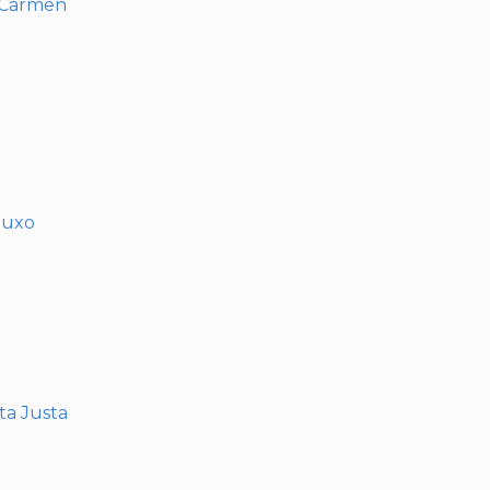
l Carmen
muxo
nta Justa