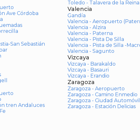
Toledo - Talavera de la Reina
uerto
Valencia
ión Ave Córdoba
Gandía
a
Valencia - Aeropuerto (Pater
Quemadas
Valencia - Alzira
rrecilla
Valencia - Paterna
Valencia - Pista De Silla
stia-San Sebastián
Valencia - Pista de Silla -Mac
bar
Valencia - Sagunto
n
Vizcaya
Vizcaya - Barakaldo
Vizcaya - Basauri
s
Vizcaya - Erandio
ell
Zaragoza
Zaragoza - Aeropuerto
uerto
Zaragoza - Camino Enmedio
o
Zaragoza - Ciudad Automóvil
ón tren Andaluces
Zaragoza - Estación Delicias
 Fe