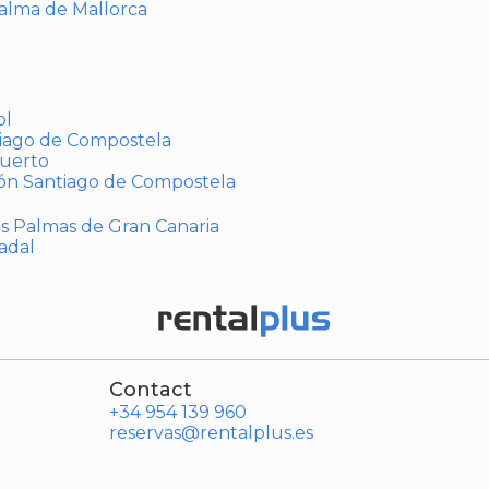
Palma de Mallorca
ol
tiago de Compostela
puerto
ión Santiago de Compostela
Las Palmas de Gran Canaria
adal
Contact
+34 954 139 960
reservas@rentalplus.es