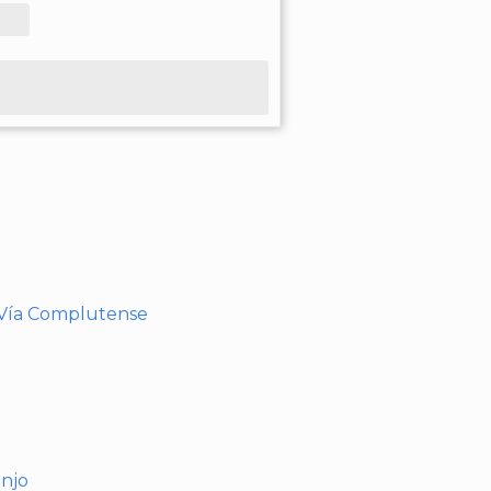
- Vía Complutense
anjo