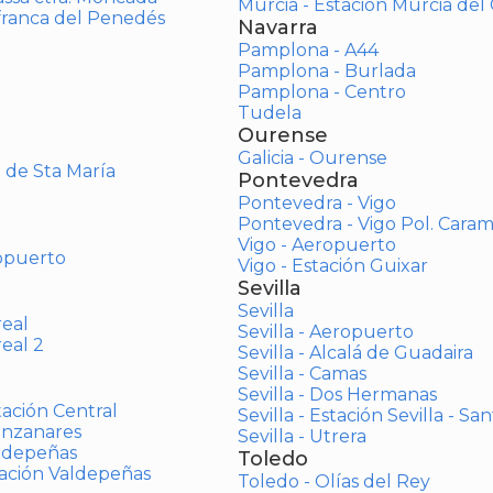
Murcia - Estación Murcia de
afranca del Penedés
Navarra
Pamplona - A44
Pamplona - Burlada
Pamplona - Centro
Tudela
Ourense
Galicia - Ourense
o de Sta María
Pontevedra
Pontevedra - Vigo
Pontevedra - Vigo Pol. Cara
Vigo - Aeropuerto
opuerto
Vigo - Estación Guixar
Sevilla
Sevilla
real
Sevilla - Aeropuerto
real 2
Sevilla - Alcalá de Guadaira
Sevilla - Camas
Sevilla - Dos Hermanas
tación Central
Sevilla - Estación Sevilla - Sa
anzanares
Sevilla - Utrera
aldepeñas
Toledo
tación Valdepeñas
Toledo - Olías del Rey