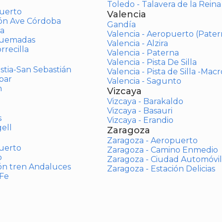
Toledo - Talavera de la Reina
uerto
Valencia
ión Ave Córdoba
Gandía
a
Valencia - Aeropuerto (Pater
Quemadas
Valencia - Alzira
rrecilla
Valencia - Paterna
Valencia - Pista De Silla
stia-San Sebastián
Valencia - Pista de Silla -Mac
bar
Valencia - Sagunto
n
Vizcaya
Vizcaya - Barakaldo
Vizcaya - Basauri
s
Vizcaya - Erandio
ell
Zaragoza
Zaragoza - Aeropuerto
uerto
Zaragoza - Camino Enmedio
o
Zaragoza - Ciudad Automóvil
ón tren Andaluces
Zaragoza - Estación Delicias
 Fe