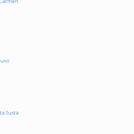
l Carmen
muxo
nta Justa