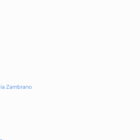
I
ría Zambrano