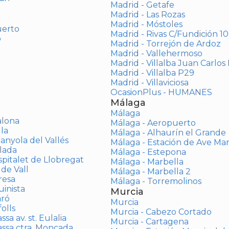
Madrid - Getafe
Madrid - Las Rozas
Madrid - Móstoles
uerto
Madrid - Rivas C/Fundición 10
o
Madrid - Torrejón de Ardoz
Madrid - Vallehermoso
Madrid - Villalba Juan Carlos 
Madrid - Villalba P29
Madrid - Villaviciosa
OcasionPlus - HUMANES
Málaga
Málaga
alona
Málaga - Aeropuerto
la
Málaga - Alhaurín el Grande
anyola del Vallés
Málaga - Estación de Ave Ma
lada
Málaga - Estepona
spitalet de Llobregat
Málaga - Marbella
 de Vall
Málaga - Marbella 2
resa
Málaga - Torremolinos
inista
Murcia
aró
Murcia
olls
Murcia - Cabezo Cortado
sa av. st. Eulalia
Murcia - Cartagena
assa ctra. Moncada