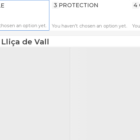
3
PROTECTION
4
LE
chosen an option yet.
You haven't chosen an option yet.
You
Lliça de Vall