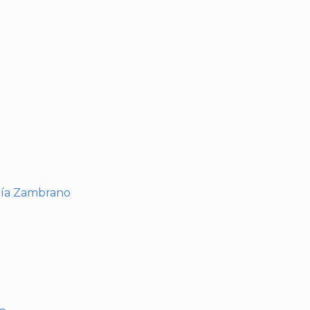
I
ría Zambrano