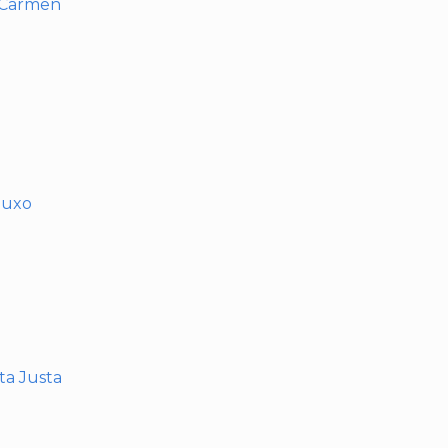
l Carmen
muxo
nta Justa