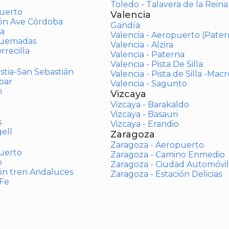
Toledo - Talavera de la Reina
uerto
Valencia
ión Ave Córdoba
Gandía
a
Valencia - Aeropuerto (Pater
Quemadas
Valencia - Alzira
rrecilla
Valencia - Paterna
Valencia - Pista De Silla
stia-San Sebastián
Valencia - Pista de Silla -Mac
bar
Valencia - Sagunto
n
Vizcaya
Vizcaya - Barakaldo
Vizcaya - Basauri
s
Vizcaya - Erandio
ell
Zaragoza
Zaragoza - Aeropuerto
uerto
Zaragoza - Camino Enmedio
o
Zaragoza - Ciudad Automóvil
ón tren Andaluces
Zaragoza - Estación Delicias
 Fe