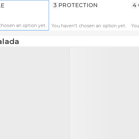
3
PROTECTION
4
LE
chosen an option yet.
You haven't chosen an option yet.
You
alada