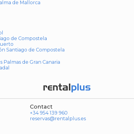
Palma de Mallorca
ol
tiago de Compostela
puerto
ión Santiago de Compostela
Las Palmas de Gran Canaria
adal
Contact
+34 954 139 960
reservas@rentalplus.es