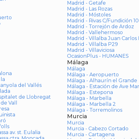
Madrid - Getafe
Madrid - Las Rozas
Madrid - Móstoles
uerto
Madrid - Rivas C/Fundición 10
o
Madrid - Torrejón de Ardoz
Madrid - Vallehermoso
Madrid - Villalba Juan Carlos 
Madrid - Villalba P29
Madrid - Villaviciosa
OcasionPlus - HUMANES
Málaga
Málaga
alona
Málaga - Aeropuerto
la
Málaga - Alhaurín el Grande
anyola del Vallés
Málaga - Estación de Ave Ma
lada
Málaga - Estepona
spitalet de Llobregat
Málaga - Marbella
 de Vall
Málaga - Marbella 2
resa
Málaga - Torremolinos
inista
Murcia
aró
Murcia
olls
Murcia - Cabezo Cortado
sa av. st. Eulalia
Murcia - Cartagena
assa ctra. Moncada