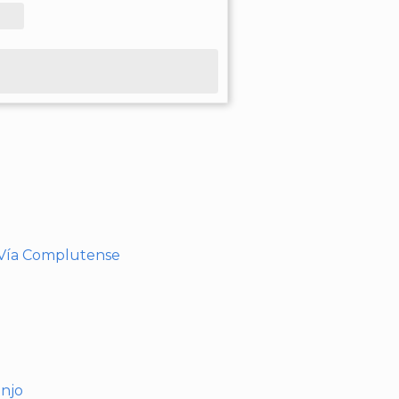
- Vía Complutense
anjo