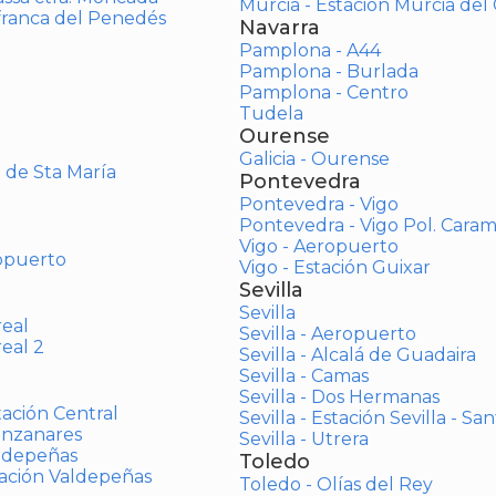
Murcia - Estación Murcia de
afranca del Penedés
Navarra
Pamplona - A44
Pamplona - Burlada
Pamplona - Centro
Tudela
Ourense
Galicia - Ourense
o de Sta María
Pontevedra
Pontevedra - Vigo
Pontevedra - Vigo Pol. Cara
Vigo - Aeropuerto
opuerto
Vigo - Estación Guixar
Sevilla
Sevilla
real
Sevilla - Aeropuerto
real 2
Sevilla - Alcalá de Guadaira
Sevilla - Camas
Sevilla - Dos Hermanas
tación Central
Sevilla - Estación Sevilla - Sa
anzanares
Sevilla - Utrera
aldepeñas
Toledo
tación Valdepeñas
Toledo - Olías del Rey