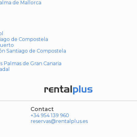
Palma de Mallorca
ol
tiago de Compostela
puerto
ión Santiago de Compostela
Las Palmas de Gran Canaria
adal
Contact
+34 954 139 960
reservas@rentalplus.es