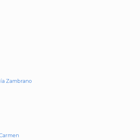
I
ría Zambrano
l Carmen