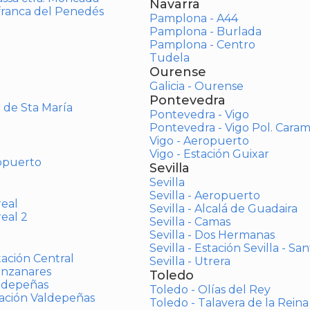
Navarra
afranca del Penedés
Pamplona - A44
Pamplona - Burlada
Pamplona - Centro
Tudela
Ourense
Galicia - Ourense
Pontevedra
o de Sta María
Pontevedra - Vigo
Pontevedra - Vigo Pol. Cara
Vigo - Aeropuerto
Vigo - Estación Guixar
opuerto
Sevilla
Sevilla
Sevilla - Aeropuerto
real
Sevilla - Alcalá de Guadaira
real 2
Sevilla - Camas
Sevilla - Dos Hermanas
Sevilla - Estación Sevilla - Sa
tación Central
Sevilla - Utrera
anzanares
Toledo
aldepeñas
Toledo - Olías del Rey
tación Valdepeñas
Toledo - Talavera de la Reina