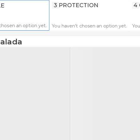
3
PROTECTION
4
LE
chosen an option yet.
You haven't chosen an option yet.
You
ualada