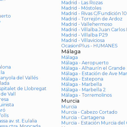
Madrid - Las Rozas
Madrid - Móstoles
Madrid - Rivas C/Fundición 10
uerto
Madrid - Torrejón de Ardoz
o
Madrid - Vallehermoso
Madrid - Villalba Juan Carlos 
Madrid - Villalba P29
Madrid - Villaviciosa
OcasionPlus - HUMANES
Málaga
Málaga
Málaga - Aeropuerto
alona
Málaga - Alhaurín el Grande
la
Málaga - Estación de Ave Ma
anyola del Vallés
Málaga - Estepona
lada
Málaga - Marbella
spitalet de Llobregat
Málaga - Marbella 2
 de Vall
Málaga - Torremolinos
resa
Murcia
inista
Murcia
aró
Murcia - Cabezo Cortado
olls
Murcia - Cartagena
sa av. st. Eulalia
Murcia - Estación Murcia de
assa ctra. Moncada