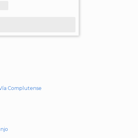
- Vía Complutense
anjo