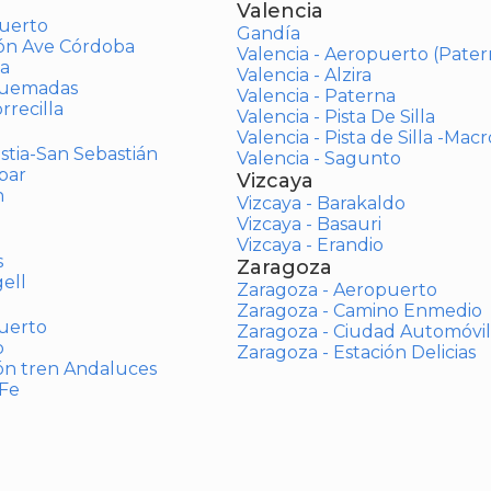
Valencia
uerto
Gandía
ión Ave Córdoba
Valencia - Aeropuerto (Pater
a
Valencia - Alzira
Quemadas
Valencia - Paterna
rrecilla
Valencia - Pista De Silla
Valencia - Pista de Silla -Mac
stia-San Sebastián
Valencia - Sagunto
bar
Vizcaya
n
Vizcaya - Barakaldo
Vizcaya - Basauri
Vizcaya - Erandio
s
Zaragoza
ell
Zaragoza - Aeropuerto
Zaragoza - Camino Enmedio
uerto
Zaragoza - Ciudad Automóvil
o
Zaragoza - Estación Delicias
ón tren Andaluces
 Fe