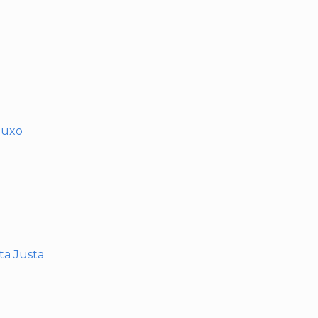
muxo
nta Justa