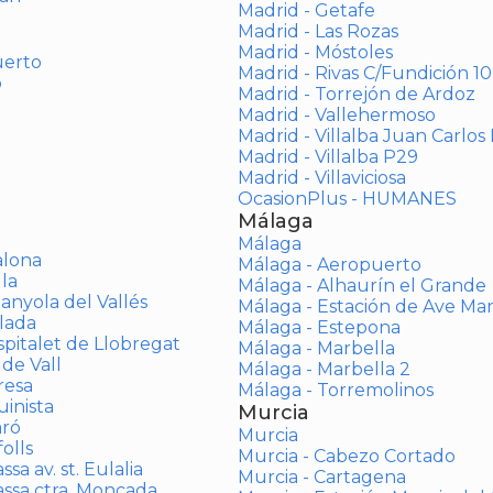
Madrid - Getafe
Madrid - Las Rozas
Madrid - Móstoles
uerto
Madrid - Rivas C/Fundición 10
o
Madrid - Torrejón de Ardoz
Madrid - Vallehermoso
Madrid - Villalba Juan Carlos 
Madrid - Villalba P29
Madrid - Villaviciosa
OcasionPlus - HUMANES
Málaga
Málaga
alona
Málaga - Aeropuerto
la
Málaga - Alhaurín el Grande
anyola del Vallés
Málaga - Estación de Ave Ma
lada
Málaga - Estepona
spitalet de Llobregat
Málaga - Marbella
 de Vall
Málaga - Marbella 2
resa
Málaga - Torremolinos
inista
Murcia
aró
Murcia
olls
Murcia - Cabezo Cortado
sa av. st. Eulalia
Murcia - Cartagena
assa ctra. Moncada