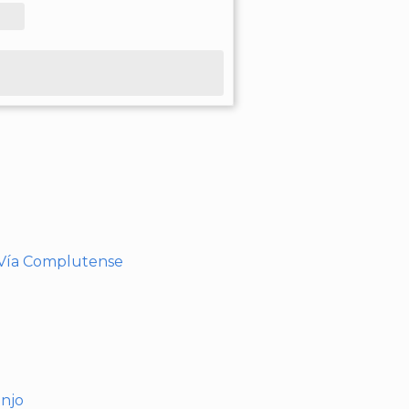
- Vía Complutense
anjo