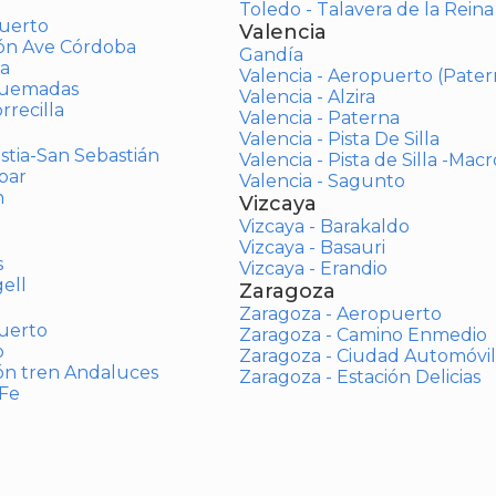
Toledo - Talavera de la Reina
uerto
Valencia
ión Ave Córdoba
Gandía
a
Valencia - Aeropuerto (Pater
Quemadas
Valencia - Alzira
rrecilla
Valencia - Paterna
Valencia - Pista De Silla
stia-San Sebastián
Valencia - Pista de Silla -Mac
bar
Valencia - Sagunto
n
Vizcaya
Vizcaya - Barakaldo
Vizcaya - Basauri
s
Vizcaya - Erandio
ell
Zaragoza
Zaragoza - Aeropuerto
uerto
Zaragoza - Camino Enmedio
o
Zaragoza - Ciudad Automóvil
ón tren Andaluces
Zaragoza - Estación Delicias
 Fe