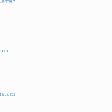
l Carmen
muxo
nta Justa