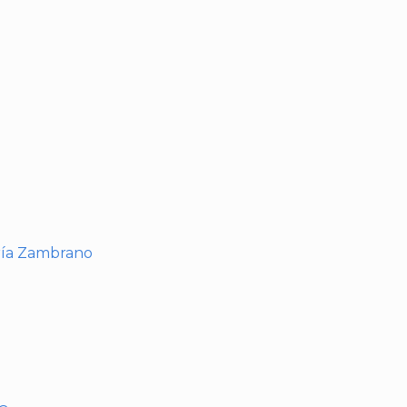
I
ría Zambrano