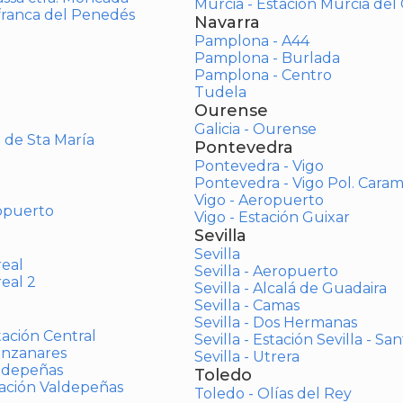
Murcia - Estación Murcia de
afranca del Penedés
Navarra
Pamplona - A44
Pamplona - Burlada
Pamplona - Centro
Tudela
Ourense
Galicia - Ourense
o de Sta María
Pontevedra
Pontevedra - Vigo
Pontevedra - Vigo Pol. Cara
Vigo - Aeropuerto
opuerto
Vigo - Estación Guixar
Sevilla
Sevilla
real
Sevilla - Aeropuerto
real 2
Sevilla - Alcalá de Guadaira
Sevilla - Camas
Sevilla - Dos Hermanas
tación Central
Sevilla - Estación Sevilla - Sa
anzanares
Sevilla - Utrera
aldepeñas
Toledo
tación Valdepeñas
Toledo - Olías del Rey