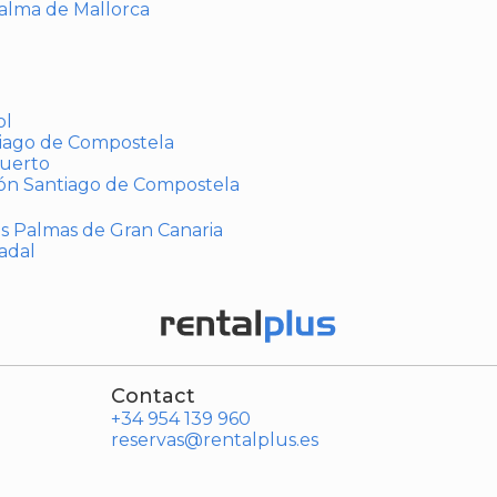
Palma de Mallorca
ol
tiago de Compostela
puerto
ión Santiago de Compostela
Las Palmas de Gran Canaria
adal
Contact
+34 954 139 960
reservas@rentalplus.es