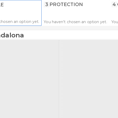
3
PROTECTION
4
LE
chosen an option yet.
You haven't chosen an option yet.
You
adalona