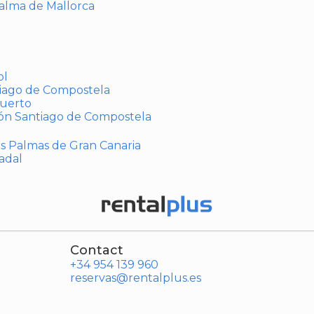
Palma de Mallorca
ol
tiago de Compostela
puerto
ión Santiago de Compostela
Las Palmas de Gran Canaria
adal
Contact
+34 954 139 960
reservas@rentalplus.es