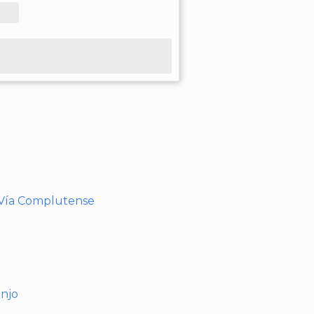
- Vía Complutense
anjo