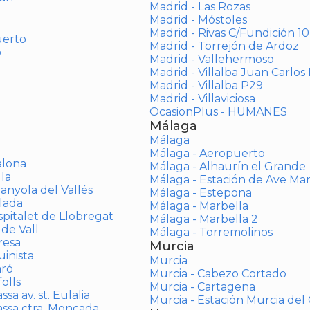
Madrid - Las Rozas
Madrid - Móstoles
Madrid - Rivas C/Fundición 10
uerto
Madrid - Torrejón de Ardoz
o
Madrid - Vallehermoso
Madrid - Villalba Juan Carlos 
Madrid - Villalba P29
Madrid - Villaviciosa
OcasionPlus - HUMANES
Málaga
Málaga
Málaga - Aeropuerto
alona
Málaga - Alhaurín el Grande
la
Málaga - Estación de Ave Ma
anyola del Vallés
Málaga - Estepona
lada
Málaga - Marbella
spitalet de Llobregat
Málaga - Marbella 2
 de Vall
Málaga - Torremolinos
resa
Murcia
inista
Murcia
aró
Murcia - Cabezo Cortado
olls
Murcia - Cartagena
sa av. st. Eulalia
Murcia - Estación Murcia de
assa ctra. Moncada