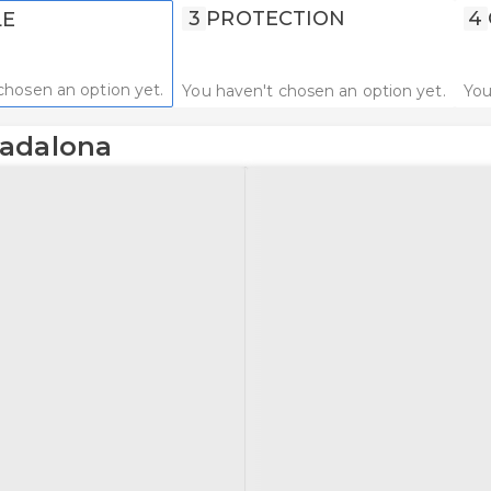
3
PROTECTION
4
LE
chosen an option yet.
You haven't chosen an option yet.
You
Badalona