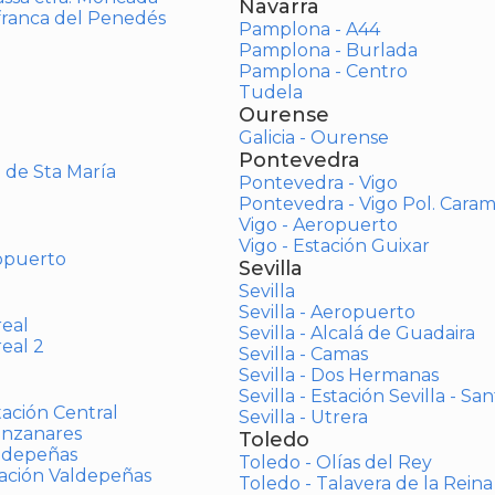
Navarra
afranca del Penedés
Pamplona - A44
Pamplona - Burlada
Pamplona - Centro
Tudela
Ourense
Galicia - Ourense
Pontevedra
o de Sta María
Pontevedra - Vigo
Pontevedra - Vigo Pol. Cara
Vigo - Aeropuerto
Vigo - Estación Guixar
opuerto
Sevilla
Sevilla
Sevilla - Aeropuerto
real
Sevilla - Alcalá de Guadaira
real 2
Sevilla - Camas
Sevilla - Dos Hermanas
Sevilla - Estación Sevilla - Sa
tación Central
Sevilla - Utrera
anzanares
Toledo
aldepeñas
Toledo - Olías del Rey
tación Valdepeñas
Toledo - Talavera de la Reina