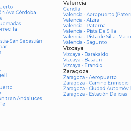
Valencia
uerto
Gandía
ión Ave Córdoba
Valencia - Aeropuerto (Pater
a
Valencia - Alzira
Quemadas
Valencia - Paterna
rrecilla
Valencia - Pista De Silla
Valencia - Pista de Silla -Mac
stia-San Sebastián
Valencia - Sagunto
bar
Vizcaya
n
Vizcaya - Barakaldo
Vizcaya - Basauri
Vizcaya - Erandio
s
Zaragoza
ell
Zaragoza - Aeropuerto
Zaragoza - Camino Enmedio
uerto
Zaragoza - Ciudad Automóvil
o
Zaragoza - Estación Delicias
ón tren Andaluces
 Fe