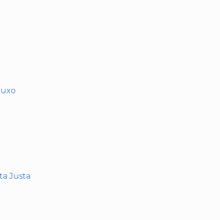
muxo
nta Justa