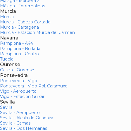
Málaga - Marbella 2
Málaga - Torremolinos
Murcia
Murcia
Murcia - Cabezo Cortado
Murcia - Cartagena
Murcia - Estación Murcia del Carmen
Navarra
Pamplona - A44
Pamplona - Burlada
Pamplona - Centro
Tudela
Ourense
Galicia - Ourense
Pontevedra
Pontevedra - Vigo
Pontevedra - Vigo Pol. Caramuxo
Vigo - Aeropuerto
Vigo - Estación Guixar
Sevilla
Sevilla
Sevilla - Aeropuerto
Sevilla - Alcalá de Guadaira
Sevilla - Camas
Sevilla - Dos Hermanas