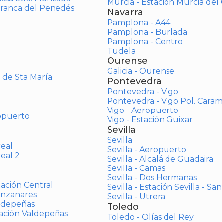
Murcia - Estación Murcia de
afranca del Penedés
Navarra
Pamplona - A44
Pamplona - Burlada
Pamplona - Centro
Tudela
Ourense
Galicia - Ourense
o de Sta María
Pontevedra
Pontevedra - Vigo
Pontevedra - Vigo Pol. Cara
Vigo - Aeropuerto
opuerto
Vigo - Estación Guixar
Sevilla
Sevilla
real
Sevilla - Aeropuerto
real 2
Sevilla - Alcalá de Guadaira
Sevilla - Camas
Sevilla - Dos Hermanas
tación Central
Sevilla - Estación Sevilla - Sa
anzanares
Sevilla - Utrera
aldepeñas
Toledo
tación Valdepeñas
Toledo - Olías del Rey