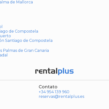
Palma de Mallorca
ol
tiago de Compostela
puerto
ión Santiago de Compostela
Las Palmas de Gran Canaria
adal
Contato
+34 954 139 960
reservas@rentalplus.es