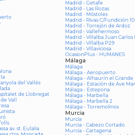
Madrid - Getafe
Madrid - Las Rozas
Madrid - Móstoles
uerto
Madrid - Rivas C/Fundición 10
o
Madrid - Torrejón de Ardoz
Madrid - Vallehermoso
Madrid - Villalba Juan Carlos 
Madrid - Villalba P29
Madrid - Villaviciosa
OcasionPlus - HUMANES
Málaga
Málaga
alona
Málaga - Aeropuerto
la
Málaga - Alhaurín el Grande
anyola del Vallés
Málaga - Estación de Ave Ma
lada
Málaga - Estepona
spitalet de Llobregat
Málaga - Marbella
 de Vall
Málaga - Marbella 2
resa
Málaga - Torremolinos
inista
Murcia
aró
Murcia
olls
Murcia - Cabezo Cortado
sa av. st. Eulalia
Murcia - Cartagena
assa ctra. Moncada