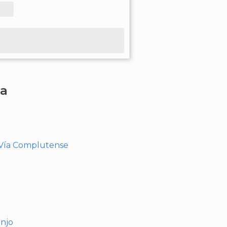
ha
- Vía Complutense
anjo