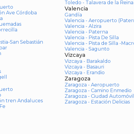
Toledo - Talavera de la Reina
uerto
Valencia
ión Ave Córdoba
Gandía
a
Valencia - Aeropuerto (Pater
Quemadas
Valencia - Alzira
rrecilla
Valencia - Paterna
Valencia - Pista De Silla
stia-San Sebastián
Valencia - Pista de Silla -Mac
bar
Valencia - Sagunto
n
Vizcaya
Vizcaya - Barakaldo
Vizcaya - Basauri
s
Vizcaya - Erandio
ell
Zaragoza
Zaragoza - Aeropuerto
uerto
Zaragoza - Camino Enmedio
o
Zaragoza - Ciudad Automóvil
ón tren Andaluces
Zaragoza - Estación Delicias
 Fe