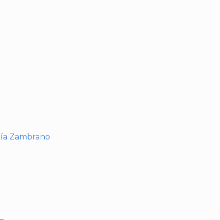
I
ría Zambrano