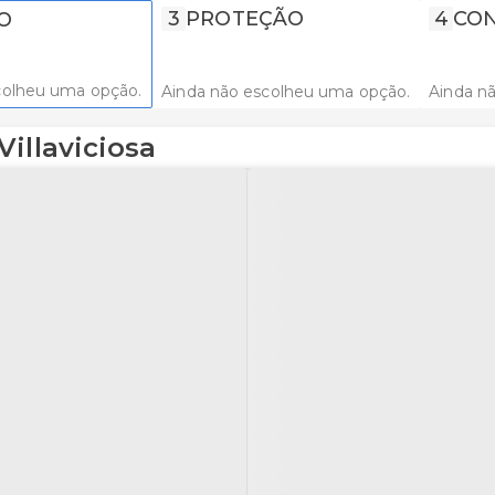
3
PROTEÇÃO
4
CON
O
colheu uma opção.
Ainda não escolheu uma opção.
Ainda n
illaviciosa