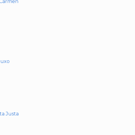
l Carmen
muxo
nta Justa