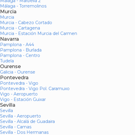
Málaga - Marbella 2
Málaga - Torremolinos
Murcia
Murcia
Murcia - Cabezo Cortado
Murcia - Cartagena
Murcia - Estación Murcia del Carmen
Navarra
Pamplona - A44
Pamplona - Burlada
Pamplona - Centro
Tudela
Ourense
Galicia - Ourense
Pontevedra
Pontevedra - Vigo
Pontevedra - Vigo Pol. Caramuxo
Vigo - Aeropuerto
Vigo - Estación Guixar
Sevilla
Sevilla
Sevilla - Aeropuerto
Sevilla - Alcalá de Guadaira
Sevilla - Camas
Sevilla - Dos Hermanas