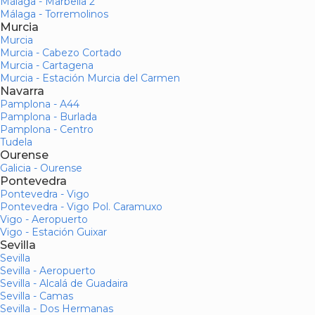
Málaga - Marbella 2
Málaga - Torremolinos
Murcia
Murcia
Murcia - Cabezo Cortado
Murcia - Cartagena
Murcia - Estación Murcia del Carmen
Navarra
Pamplona - A44
Pamplona - Burlada
Pamplona - Centro
Tudela
Ourense
Galicia - Ourense
Pontevedra
Pontevedra - Vigo
Pontevedra - Vigo Pol. Caramuxo
Vigo - Aeropuerto
Vigo - Estación Guixar
Sevilla
Sevilla
Sevilla - Aeropuerto
Sevilla - Alcalá de Guadaira
Sevilla - Camas
Sevilla - Dos Hermanas