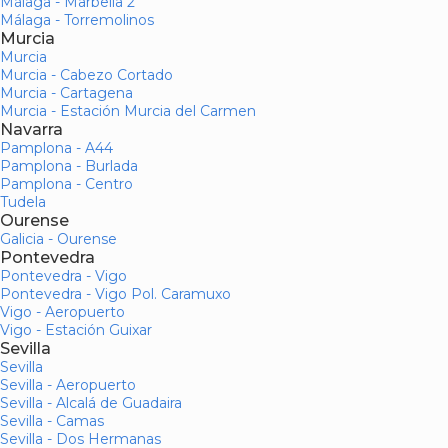
Málaga - Marbella 2
Málaga - Torremolinos
Murcia
Murcia
Murcia - Cabezo Cortado
Murcia - Cartagena
Murcia - Estación Murcia del Carmen
Navarra
Pamplona - A44
Pamplona - Burlada
Pamplona - Centro
Tudela
Ourense
Galicia - Ourense
Pontevedra
Pontevedra - Vigo
Pontevedra - Vigo Pol. Caramuxo
Vigo - Aeropuerto
Vigo - Estación Guixar
Sevilla
Sevilla
Sevilla - Aeropuerto
Sevilla - Alcalá de Guadaira
Sevilla - Camas
Sevilla - Dos Hermanas