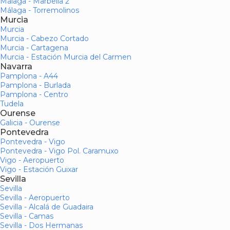
Málaga - Marbella 2
Málaga - Torremolinos
Murcia
Murcia
Murcia - Cabezo Cortado
Murcia - Cartagena
Murcia - Estación Murcia del Carmen
Navarra
Pamplona - A44
Pamplona - Burlada
Pamplona - Centro
Tudela
Ourense
Galicia - Ourense
Pontevedra
Pontevedra - Vigo
Pontevedra - Vigo Pol. Caramuxo
Vigo - Aeropuerto
Vigo - Estación Guixar
Sevilla
Sevilla
Sevilla - Aeropuerto
Sevilla - Alcalá de Guadaira
Sevilla - Camas
Sevilla - Dos Hermanas