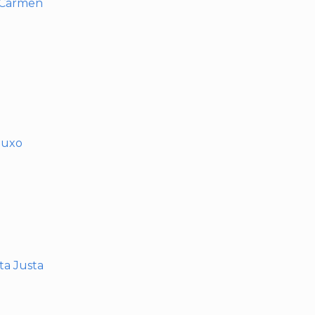
l Carmen
muxo
nta Justa