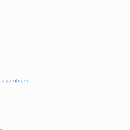
I
ría Zambrano