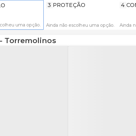
3
PROTEÇÃO
4
CO
LO
scolheu uma opção.
Ainda não escolheu uma opção.
Ainda 
- Torremolinos