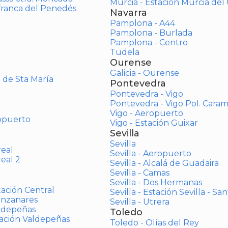
Murcia - Estación Murcia de
afranca del Penedés
Navarra
Pamplona - A44
Pamplona - Burlada
Pamplona - Centro
Tudela
Ourense
Galicia - Ourense
o de Sta María
Pontevedra
Pontevedra - Vigo
Pontevedra - Vigo Pol. Cara
Vigo - Aeropuerto
opuerto
Vigo - Estación Guixar
Sevilla
Sevilla
real
Sevilla - Aeropuerto
real 2
Sevilla - Alcalá de Guadaira
Sevilla - Camas
Sevilla - Dos Hermanas
tación Central
Sevilla - Estación Sevilla - Sa
anzanares
Sevilla - Utrera
aldepeñas
Toledo
tación Valdepeñas
Toledo - Olías del Rey