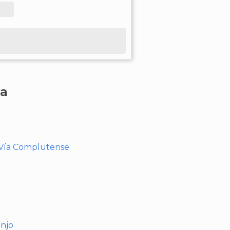
ha
- Vía Complutense
anjo