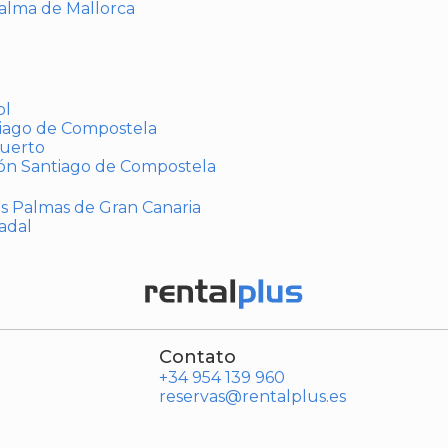
Palma de Mallorca
ol
tiago de Compostela
puerto
ión Santiago de Compostela
Las Palmas de Gran Canaria
adal
Contato
+34 954 139 960
reservas@rentalplus.es