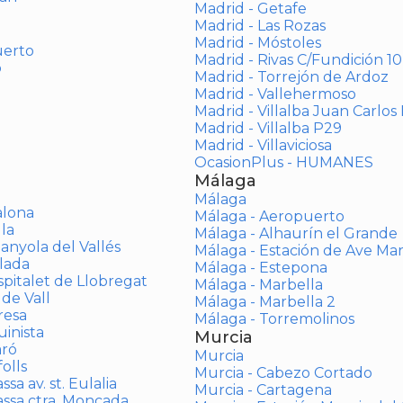
Madrid - Getafe
Madrid - Las Rozas
Madrid - Móstoles
uerto
Madrid - Rivas C/Fundición 10
o
Madrid - Torrejón de Ardoz
Madrid - Vallehermoso
Madrid - Villalba Juan Carlos 
Madrid - Villalba P29
Madrid - Villaviciosa
OcasionPlus - HUMANES
Málaga
Málaga
alona
Málaga - Aeropuerto
la
Málaga - Alhaurín el Grande
anyola del Vallés
Málaga - Estación de Ave Ma
lada
Málaga - Estepona
spitalet de Llobregat
Málaga - Marbella
 de Vall
Málaga - Marbella 2
resa
Málaga - Torremolinos
inista
Murcia
aró
Murcia
olls
Murcia - Cabezo Cortado
sa av. st. Eulalia
Murcia - Cartagena
assa ctra. Moncada