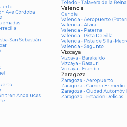
Toledo - Talavera de la Reina
uerto
Valencia
ión Ave Córdoba
Gandía
a
Valencia - Aeropuerto (Pater
Quemadas
Valencia - Alzira
rrecilla
Valencia - Paterna
Valencia - Pista De Silla
stia-San Sebastián
Valencia - Pista de Silla -Mac
bar
Valencia - Sagunto
n
Vizcaya
Vizcaya - Barakaldo
Vizcaya - Basauri
s
Vizcaya - Erandio
ell
Zaragoza
Zaragoza - Aeropuerto
uerto
Zaragoza - Camino Enmedio
o
Zaragoza - Ciudad Automóvil
ón tren Andaluces
Zaragoza - Estación Delicias
 Fe