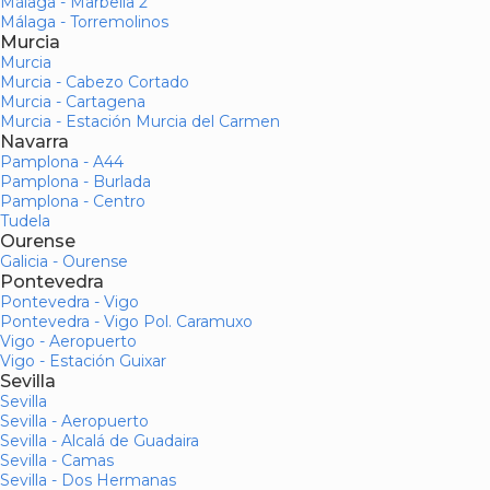
Málaga - Marbella 2
Málaga - Torremolinos
Murcia
Murcia
Murcia - Cabezo Cortado
Murcia - Cartagena
Murcia - Estación Murcia del Carmen
Navarra
Pamplona - A44
Pamplona - Burlada
Pamplona - Centro
Tudela
Ourense
Galicia - Ourense
Pontevedra
Pontevedra - Vigo
Pontevedra - Vigo Pol. Caramuxo
Vigo - Aeropuerto
Vigo - Estación Guixar
Sevilla
Sevilla
Sevilla - Aeropuerto
Sevilla - Alcalá de Guadaira
Sevilla - Camas
Sevilla - Dos Hermanas