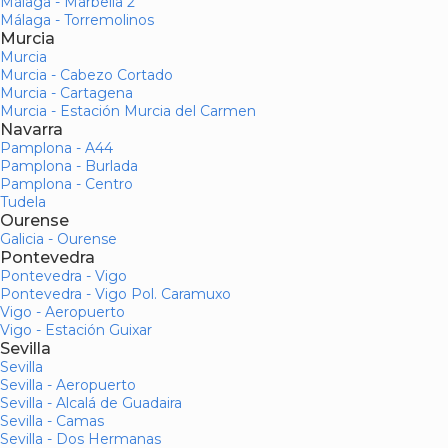
Málaga - Marbella 2
Málaga - Torremolinos
Murcia
Murcia
Murcia - Cabezo Cortado
Murcia - Cartagena
Murcia - Estación Murcia del Carmen
Navarra
Pamplona - A44
Pamplona - Burlada
Pamplona - Centro
Tudela
Ourense
Galicia - Ourense
Pontevedra
Pontevedra - Vigo
Pontevedra - Vigo Pol. Caramuxo
Vigo - Aeropuerto
Vigo - Estación Guixar
Sevilla
Sevilla
Sevilla - Aeropuerto
Sevilla - Alcalá de Guadaira
Sevilla - Camas
Sevilla - Dos Hermanas