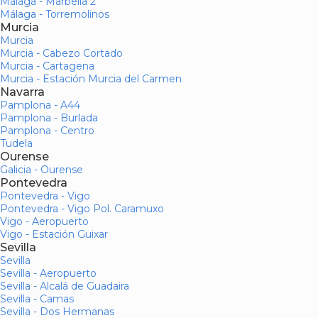
Málaga - Marbella 2
Málaga - Torremolinos
Murcia
Murcia
Murcia - Cabezo Cortado
Murcia - Cartagena
Murcia - Estación Murcia del Carmen
Navarra
Pamplona - A44
Pamplona - Burlada
Pamplona - Centro
Tudela
Ourense
Galicia - Ourense
Pontevedra
Pontevedra - Vigo
Pontevedra - Vigo Pol. Caramuxo
Vigo - Aeropuerto
Vigo - Estación Guixar
Sevilla
Sevilla
Sevilla - Aeropuerto
Sevilla - Alcalá de Guadaira
Sevilla - Camas
Sevilla - Dos Hermanas