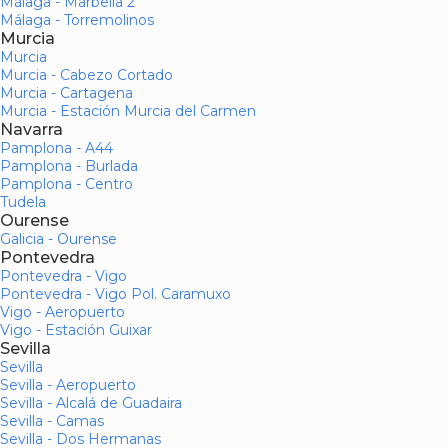
Málaga - Marbella 2
Málaga - Torremolinos
Murcia
Murcia
Murcia - Cabezo Cortado
Murcia - Cartagena
Murcia - Estación Murcia del Carmen
Navarra
Pamplona - A44
Pamplona - Burlada
Pamplona - Centro
Tudela
Ourense
Galicia - Ourense
Pontevedra
Pontevedra - Vigo
Pontevedra - Vigo Pol. Caramuxo
Vigo - Aeropuerto
Vigo - Estación Guixar
Sevilla
Sevilla
Sevilla - Aeropuerto
Sevilla - Alcalá de Guadaira
Sevilla - Camas
Sevilla - Dos Hermanas