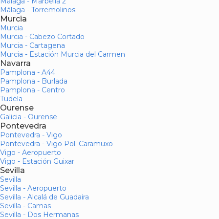
Málaga - Marbella 2
Málaga - Torremolinos
Murcia
Murcia
Murcia - Cabezo Cortado
Murcia - Cartagena
Murcia - Estación Murcia del Carmen
Navarra
Pamplona - A44
Pamplona - Burlada
Pamplona - Centro
Tudela
Ourense
Galicia - Ourense
Pontevedra
Pontevedra - Vigo
Pontevedra - Vigo Pol. Caramuxo
Vigo - Aeropuerto
Vigo - Estación Guixar
Sevilla
Sevilla
Sevilla - Aeropuerto
Sevilla - Alcalá de Guadaira
Sevilla - Camas
Sevilla - Dos Hermanas