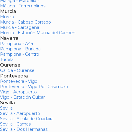
Málaga - Marbella 2
Málaga - Torremolinos
Murcia
Murcia
Murcia - Cabezo Cortado
Murcia - Cartagena
Murcia - Estación Murcia del Carmen
Navarra
Pamplona - A44
Pamplona - Burlada
Pamplona - Centro
Tudela
Ourense
Galicia - Ourense
Pontevedra
Pontevedra - Vigo
Pontevedra - Vigo Pol. Caramuxo
Vigo - Aeropuerto
Vigo - Estación Guixar
Sevilla
Sevilla
Sevilla - Aeropuerto
Sevilla - Alcalá de Guadaira
Sevilla - Camas
Sevilla - Dos Hermanas