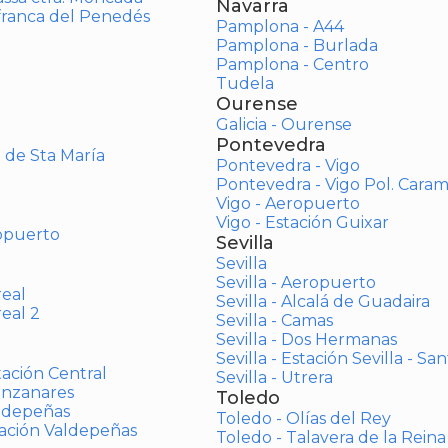
Navarra
afranca del Penedés
Pamplona - A44
Pamplona - Burlada
Pamplona - Centro
Tudela
Ourense
Galicia - Ourense
Pontevedra
o de Sta María
Pontevedra - Vigo
Pontevedra - Vigo Pol. Cara
Vigo - Aeropuerto
Vigo - Estación Guixar
opuerto
Sevilla
Sevilla
Sevilla - Aeropuerto
real
Sevilla - Alcalá de Guadaira
real 2
Sevilla - Camas
Sevilla - Dos Hermanas
Sevilla - Estación Sevilla - Sa
tación Central
Sevilla - Utrera
anzanares
Toledo
aldepeñas
Toledo - Olías del Rey
tación Valdepeñas
Toledo - Talavera de la Reina