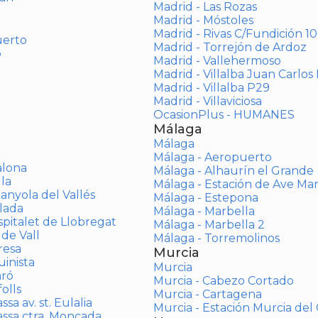
Madrid - Las Rozas
Madrid - Móstoles
Madrid - Rivas C/Fundición 10
uerto
Madrid - Torrejón de Ardoz
o
Madrid - Vallehermoso
Madrid - Villalba Juan Carlos 
Madrid - Villalba P29
Madrid - Villaviciosa
OcasionPlus - HUMANES
Málaga
Málaga
Málaga - Aeropuerto
alona
Málaga - Alhaurín el Grande
la
Málaga - Estación de Ave Ma
anyola del Vallés
Málaga - Estepona
lada
Málaga - Marbella
spitalet de Llobregat
Málaga - Marbella 2
 de Vall
Málaga - Torremolinos
resa
Murcia
inista
Murcia
aró
Murcia - Cabezo Cortado
olls
Murcia - Cartagena
sa av. st. Eulalia
Murcia - Estación Murcia de
assa ctra. Moncada