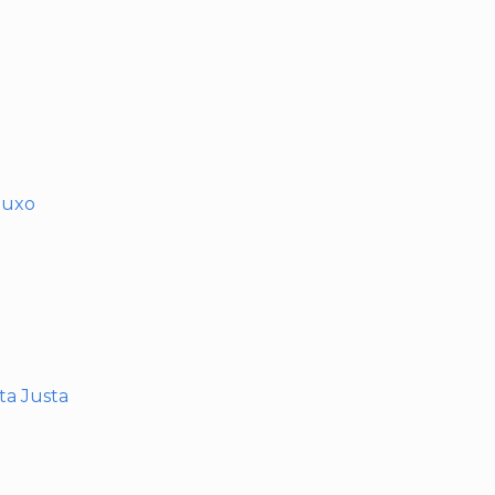
muxo
nta Justa