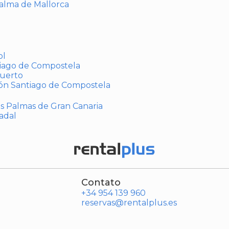
Palma de Mallorca
ol
tiago de Compostela
puerto
ión Santiago de Compostela
Las Palmas de Gran Canaria
adal
Contato
+34 954 139 960
reservas@rentalplus.es