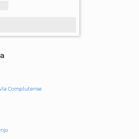
ha
- Vía Complutense
anjo