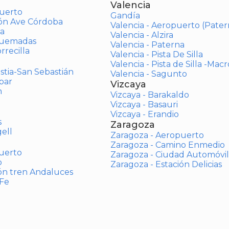
Valencia
uerto
Gandía
ión Ave Córdoba
Valencia - Aeropuerto (Pater
a
Valencia - Alzira
Quemadas
Valencia - Paterna
rrecilla
Valencia - Pista De Silla
Valencia - Pista de Silla -Mac
stia-San Sebastián
Valencia - Sagunto
bar
Vizcaya
n
Vizcaya - Barakaldo
Vizcaya - Basauri
Vizcaya - Erandio
s
Zaragoza
ell
Zaragoza - Aeropuerto
Zaragoza - Camino Enmedio
uerto
Zaragoza - Ciudad Automóvil
o
Zaragoza - Estación Delicias
ón tren Andaluces
 Fe