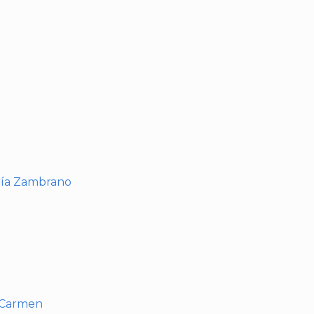
I
ría Zambrano
l Carmen