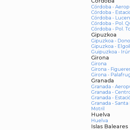
Córdoba
Córdoba - Aerop
Córdoba - Estac
Córdoba - Lucen
Córdoba - Pol. 
Córdoba - Pol. To
Gipuzkoa
Gipuzkoa - Dono
Gipuzkoa - Elgoi
Guipuzkoa - Irú
Girona
Girona
Girona - Figuere
Girona - Palafrug
Granada
Granada - Aerop
Granada - Centr
Granada - Estaci
Granada - Santa
Motril
Huelva
Huelva
Islas Baleares