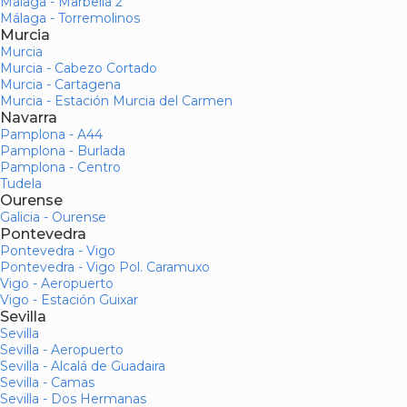
Málaga - Marbella 2
Málaga - Torremolinos
Murcia
Murcia
Murcia - Cabezo Cortado
Murcia - Cartagena
Murcia - Estación Murcia del Carmen
Navarra
Pamplona - A44
Pamplona - Burlada
Pamplona - Centro
Tudela
Ourense
Galicia - Ourense
Pontevedra
Pontevedra - Vigo
Pontevedra - Vigo Pol. Caramuxo
Vigo - Aeropuerto
Vigo - Estación Guixar
Sevilla
Sevilla
Sevilla - Aeropuerto
Sevilla - Alcalá de Guadaira
Sevilla - Camas
Sevilla - Dos Hermanas